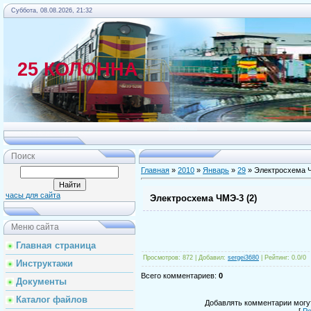
Суббота, 08.08.2026, 21:32
25 КОЛОННА
Главная
Поиск
Главная
»
2010
»
Январь
»
29
» Электросхема Ч
часы для сайта
Электросхема ЧМЭ-3 (2)
Меню сайта
Главная страница
Просмотров
: 872 |
Добавил
:
sergei3680
|
Рейтинг
:
0.0
/
0
Инструктажи
Всего комментариев
:
0
Документы
Каталог файлов
Добавлять комментарии могут
[
Ре