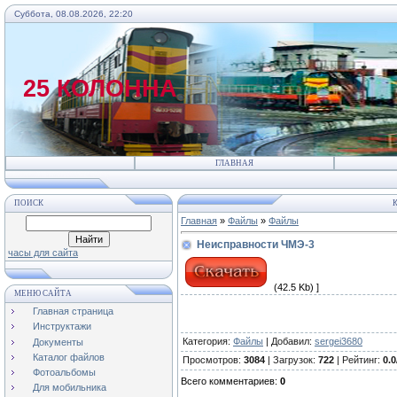
Суббота, 08.08.2026, 22:20
25 КОЛОННА
ГЛАВНАЯ
ПОИСК
К
Главная
»
Файлы
»
Файлы
Неисправности ЧМЭ-3
часы для сайта
(42.5 Kb) ]
МЕНЮ САЙТА
Главная страница
Инструктажи
Категория
:
Файлы
|
Добавил
:
sergei3680
Документы
Каталог файлов
Просмотров
:
3084
|
Загрузок
:
722
|
Рейтинг
:
0.0
Фотоальбомы
Всего комментариев
:
0
Для мобильника