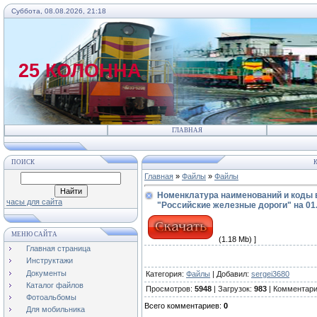
Суббота, 08.08.2026, 21:18
25 КОЛОННА
ГЛАВНАЯ
ПОИСК
К
Главная
»
Файлы
»
Файлы
Номенклатура наименований и коды 
часы для сайта
"Российские железные дороги" на 01.
МЕНЮ САЙТА
(1.18 Mb) ]
Главная страница
Инструктажи
Документы
Категория
:
Файлы
|
Добавил
:
sergei3680
Каталог файлов
Просмотров
:
5948
|
Загрузок
:
983
|
Комментар
Фотоальбомы
Всего комментариев
:
0
Для мобильника