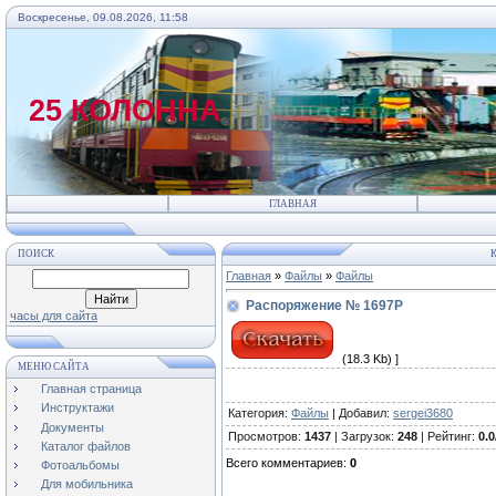
Воскресенье, 09.08.2026, 11:58
25 КОЛОННА
ГЛАВНАЯ
ПОИСК
К
Главная
»
Файлы
»
Файлы
Распоряжение № 1697Р
часы для сайта
(18.3 Kb) ]
МЕНЮ САЙТА
Главная страница
Инструктажи
Категория
:
Файлы
|
Добавил
:
sergei3680
Документы
Просмотров
:
1437
|
Загрузок
:
248
|
Рейтинг
:
0.0
Каталог файлов
Всего комментариев
:
0
Фотоальбомы
Для мобильника