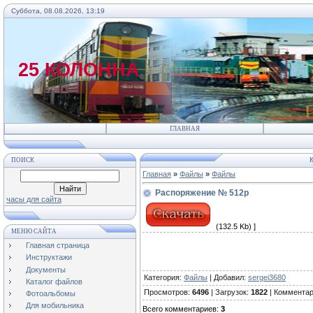
Суббота, 08.08.2026, 13:19
25 КОЛОННА
ГЛАВНАЯ
ПОИСК
К
Главная
»
Файлы
»
Файлы
Распоряжение № 512р
часы для сайта
(132.5 Kb) ]
МЕНЮ САЙТА
Главная страница
Инструктажи
Документы
Категория
:
Файлы
|
Добавил
:
sergei3680
Каталог файлов
Просмотров
:
6496
|
Загрузок
:
1822
|
Коммента
Фотоальбомы
Для мобильника
Всего комментариев
:
3