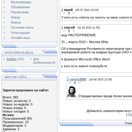
Мультимедиа
Объявления
3
юрий
(05.07.2010 16:03)
Расписание
0
Юмор
У кого есть ответы на зачеты за июнь скинте 
Форум
1
сергей
Гостевая книга
(11.04.2010 11:55)
0
Регистрация
ищу РАСПОРЯЖЕНИЕ
Онлайн игры
31 ,, марта 2010 г. Москва б84р
Об утверждении Регламента переговоров при 
маневровой работе на инфраструктуре ОАО 
КАТЕГОРИИ РАЗДЕЛА
Файлы
Для
в формате Microsoft Office Word
[153]
мобильника
[8]
у кого есть киньте пожалуйста
ЖИТЕЛИ САЙТА
2
sergei3680
(19.04.2010 21:00)
0
Зарегистрировано на сайте:
Отредактировал вроде более мене
Всего: 382
Новых за месяц: 0
Новых за неделю: 0
Новых вчера: 0
Добавлять комментарии могут
Новых сегодня: 0
[
Ре
Из них:
Пользователей 355
Проверенных: 23
Copy
Модераторов: 2
Админов: 2