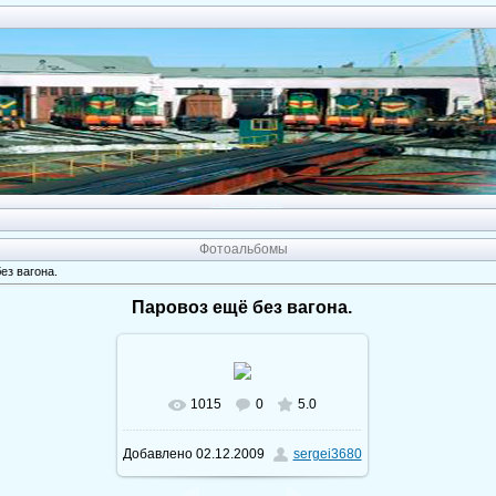
Регистрация
Фотоальбомы
ез вагона.
Паровоз ещё без вагона.
1015
0
5.0
Добавлено
02.12.2009
sergei3680