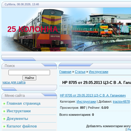
Суббота, 08.08.2026, 13:46
25 КОЛОННА
Главная
Поиск
Главная
»
Статьи
»
Инструктажи
НР 8705 от 29.05.2013 ЦЗ-С В .А. Га
часы для сайта
НР 8705 от 29.05.2013 ЦЗ-С В .А. Гапанович
Меню сайта
Категория
:
Инструктажи
|
Добавил
:
tractov4878
Главная страница
Просмотров
:
897
|
Рейтинг
:
0.0
/
0
Инструктажи
Всего комментариев
:
0
Документы
Каталог файлов
Добавлять комментарии могут
[
Ре