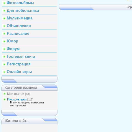
Фотоальбомы
Cop
Для мобильника
Мультимедиа
Объявления
Расписание
Юмор
Форум
Гостевая книга
Регистрация
Онлайн игры
Категории раздела
Мои статьи
[83]
Инструктажи
[113]
В эту категорию вынесены
инструктажи.
Жители сайта