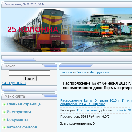
Воскресенье, 09.08.2026, 18:14
25 КОЛОННА
Главная
Поиск
Главная
»
Статьи
»
Инструктажи
Распоряжение № от 04 июня 2013 г.
часы для сайта
локомотивного депо Пермь-сортир
Меню сайта
Распоряжение № от 04 июня 2013 г. И. о. 
Главная страница
сортировочная А. В. Ощепков
Категория
:
Инструктажи
|
Добавил
:
tractov4878
Инструктажи
Просмотров
:
656
|
Рейтинг
:
0.0
/
0
Документы
Всего комментариев
:
0
Каталог файлов