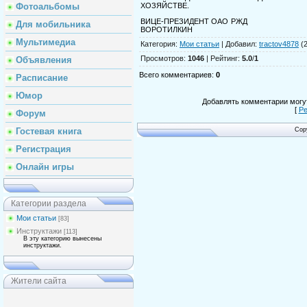
Фотоальбомы
ХОЗЯЙСТВЕ.
ВИЦЕ-ПРЕЗИДЕНТ ОАО РЖД
Для мобильника
ВОРОТИЛКИН
Мультимедиа
Категория
:
Мои статьи
|
Добавил
:
tractov4878
(2
Просмотров
:
1046
|
Рейтинг
:
5.0
/
1
Объявления
Всего комментариев
:
0
Расписание
Юмор
Добавлять комментарии могут
[
Ре
Форум
Гостевая книга
Cop
Регистрация
Онлайн игры
Категории раздела
Мои статьи
[83]
Инструктажи
[113]
В эту категорию вынесены
инструктажи.
Жители сайта