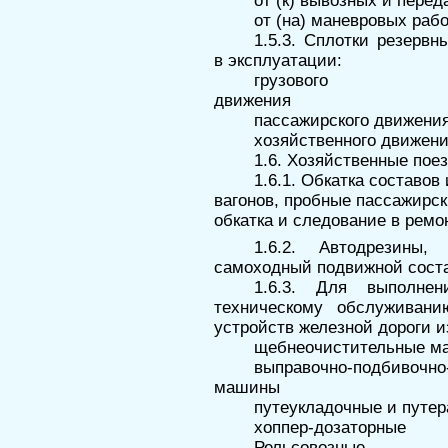
от (к) вывозных и пере
от (на) маневровых раб
1.5.3. Сплотки резерв
в эксплуа­тации:
грузового
движения
пассажирского движени
хозяйственного движен
1.6. Хозяйственные поез
1.6.1. Обкатка составо
вагонов, пробные пассажирск
обкатка и следование в ремо
1.6.2. Автодрезины
самоходный подвижной сост
1.6.3. Для выполне
техническому обслуживан
устройств железной дороги и
щебнеочистительные 
выправочно-подбивочн
машины
путеукладочные и путе
хоппер-дозаторные
Рельсовозные