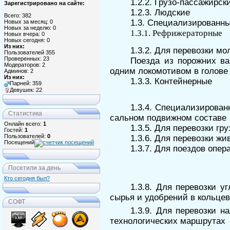
1.2.2. Грузо-пассажирск
Зарегистрировано на сайте:
1.2.3. Людские
Всего: 382
1.3. Специализированны
Новых за месяц: 0
Новых за неделю: 0
1.3.1. Рефрижераторные
Новых вчера: 0
Новых сегодня: 0
Из них:
1.3.2. Для перевозки м
Пользователей 355
Проверенных: 23
Поезда из порожних ва
Модераторов: 2
одним локомотивом в голов
Админов: 2
Из них:
1.3.3. Контейнерные
Парней: 359
Девушек: 22
1.3.4. Специализирован
Статистика
сальном подвижном составе
Онлайн всего:
1
1.3.5. Для перевозки гр
Гостей:
1
Пользователей:
0
1.3.6. Для перевозки жи
Посещений
1.3.7. Для поездов опе
Посетили за день
Кто сегодня был?
1.3.8. Для перевозки у
сырья и удобрений в кольце
СОФТ
1.3.9. Для перевозки н
технологических маршрутах