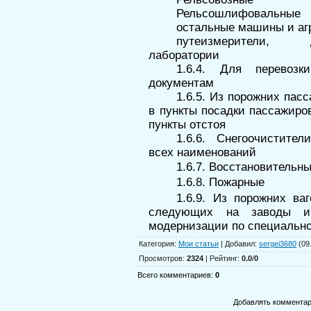
Рельсошлифовальные
остальные машины и аг
путеизмерители,
лаборатории
1.6.4. Для перевоз
документам
1.6.5. Из порожних пас
в пункты посадки пассажиров
пункты отстоя
1.6.6. Снегоочистите
всех наименований
1.6.7. Восстановительн
1.6.8. Пожарные
1.6.9. Из порожних ваг
следующих на заводы 
модернизации по специальн
Категория
:
Мои статьи
|
Добавил
:
sergei3680
(09
Просмотров
:
2324
|
Рейтинг
:
0.0
/
0
Всего комментариев
:
0
Добавлять комментар