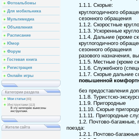
Фотоальбомы
1.1.1. Скорые:
Для мобильника
круглогодичного обращ
сезонного обращения
Мультимедиа
1.1.2. Скоростные кругл
Объявления
1.1.3. Ускоренные кругл
Расписание
1.1.4. Дальние (кроме с
круглогодичного обращ
Юмор
сезонного обращения
Форум
разового назначения, в
Гостевая книга
1.1.5. Местные (кроме с
1.1.6. Служебного (спец
Регистрация
1.1.7. Скорые дальние 
Онлайн игры
повышенной комфорт
без предоставления до
Категории раздела
1.1.8. Туристско-экскур
Мои статьи
[83]
1.1.9. Пригородные
Инструктажи
[113]
1.1.10. Скорые пригоро
В эту категорию вынесены
инструктажи.
1.1.11. Пригородные сл
1.2. Почтово-багажные,
поезда:
Жители сайта
1.2.1. Почтово-багажные