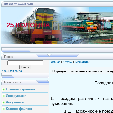
Пятница, 07.08.2026, 09:58
25 КОЛОННА
Главная
Поиск
Главная
»
Статьи
»
Мои статьи
Порядок присвоения номеров поез
часы для сайта
Порядок 
Меню сайта
Главная страница
Инструктажи
1. Поездам различных назн
Документы
нумерация:
Каталог файлов
1.1. Пассажирские поезд