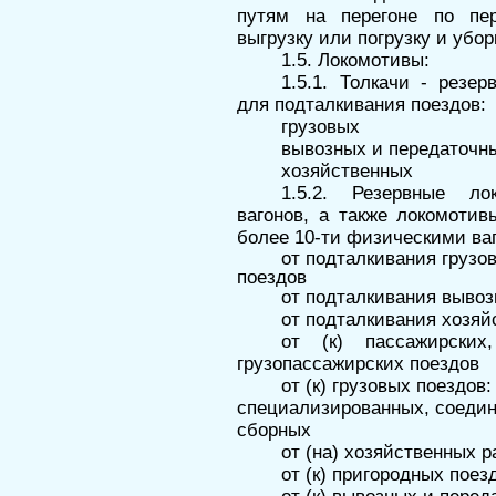
путям на перегоне по пе
выгрузку или погрузку и убор
1.5. Локомотивы:
1.5.1. Толкачи - резе
для подтал­кивания поездов:
грузовых
вывозных и передаточн
хозяйственных
1.5.2. Резервные л
вагонов, а также локомоти
более 10-ти физическими ва
от подталкивания грузо
поездов
от подталкивания вывоз
от подталкивания хозяй
от (к) пассажирских
грузопассажирских поездов
от (к) грузовых поездов
специализированных, соедин
сборных
от (на) хозяйственных р
от (к) пригородных поез