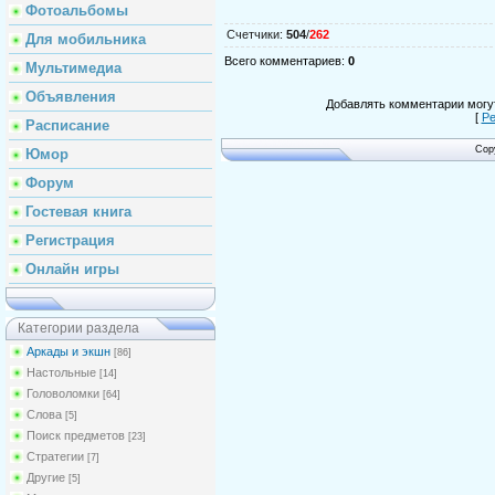
Фотоальбомы
Счетчики
:
504
/
262
Для мобильника
Всего комментариев
:
0
Мультимедиа
Объявления
Добавлять комментарии могут
[
Ре
Расписание
Cop
Юмор
Форум
Гостевая книга
Регистрация
Онлайн игры
Категории раздела
Аркады и экшн
[86]
Настольные
[14]
Головоломки
[64]
Слова
[5]
Поиск предметов
[23]
Стратегии
[7]
Другие
[5]