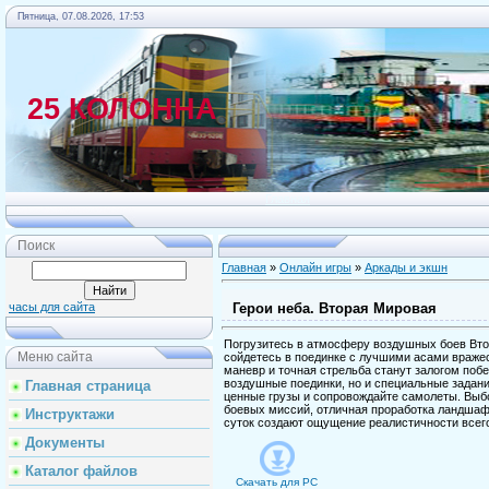
Пятница, 07.08.2026, 17:53
25 КОЛОННА
Главная
Поиск
Главная
»
Онлайн игры
»
Аркады и экшн
Герои неба. Вторая Мировая
часы для сайта
Погрузитесь в атмосферу воздушных боев Вто
Меню сайта
сойдетесь в поединке с лучшими асами враже
маневр и точная стрельба станут залогом побе
воздушные поединки, но и специальные задани
Главная страница
ценные грузы и сопровождайте самолеты. Выб
боевых миссий, отличная проработка ландшаф
Инструктажи
суток создают ощущение реалистичности всег
Документы
Каталог файлов
Скачать для
PC