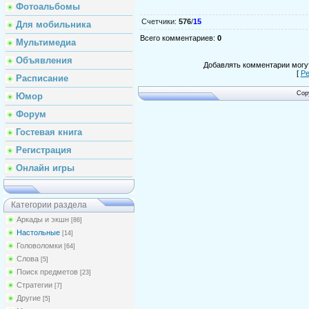
Фотоальбомы
Счетчики
:
576
/
15
Для мобильника
Всего комментариев
:
0
Мультимедиа
Объявления
Добавлять комментарии могут
[
Ре
Расписание
Cop
Юмор
Форум
Гостевая книга
Регистрация
Онлайн игры
Категории раздела
Аркады и экшн
[86]
Настольные
[14]
Головоломки
[64]
Слова
[5]
Поиск предметов
[23]
Стратегии
[7]
Другие
[5]