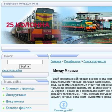
Воскресенье, 09.08.2026, 00:35
25 КОЛОННА
Главная
Поиск
Главная
»
Онлайн игры
»
Поиск предметов
Между Мирами
часы для сайта
Тихий американский городок внезапно станов
Меню сайта
криминального торнадо. Полиция расписалась
ведь за всеми злодеяниями стоит таинственны
только вы сможете одолеть его! В этом квесте
Главная страница
32 уровня и сражение с настоящим колдуном. 
решайте головоломки, чтобы собрать могущес
Инструктажи
амулет, который остановит неуязвимого врага!
Документы
Каталог файлов
Скачать для
PC