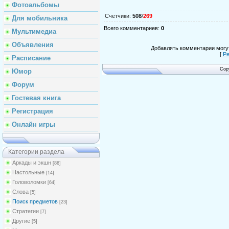
Фотоальбомы
Счетчики
:
508
/
269
Для мобильника
Всего комментариев
:
0
Мультимедиа
Объявления
Добавлять комментарии могут
[
Ре
Расписание
Cop
Юмор
Форум
Гостевая книга
Регистрация
Онлайн игры
Категории раздела
Аркады и экшн
[86]
Настольные
[14]
Головоломки
[64]
Слова
[5]
Поиск предметов
[23]
Стратегии
[7]
Другие
[5]