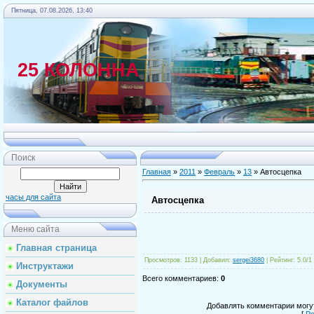
Пятница, 07.08.2026, 13:40
25 КОЛОННА
Главная
Поиск
Главная
»
2011
»
Февраль
»
13
» Автосцепка
часы для сайта
Автосцепка
Меню сайта
Главная страница
Просмотров
: 1133 |
Добавил
:
sergei3680
|
Рейтинг
:
5.0
/
1
Инструктажи
Всего комментариев
:
0
Документы
Каталог файлов
Добавлять комментарии могут
[
Ре