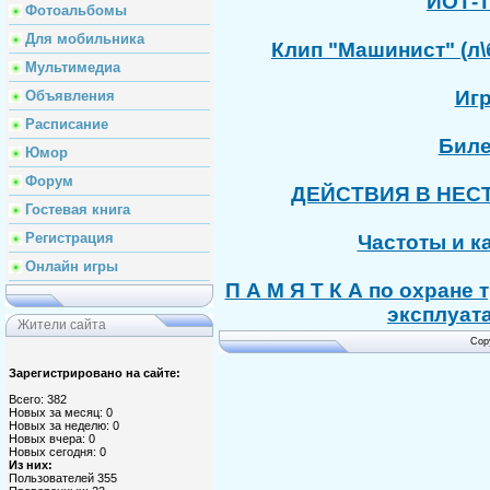
ИОТ-Т
Фотоальбомы
Для мобильника
Клип "Машинист" (л\
Мультимедиа
Игр
Объявления
Расписание
Биле
Юмор
Форум
ДЕЙСТВИЯ В НЕС
Гостевая книга
Регистрация
Частоты и к
Онлайн игры
П А М Я Т К А по охране
эксплуат
Жители сайта
Cop
Зарегистрировано на сайте:
Всего: 382
Новых за месяц: 0
Новых за неделю: 0
Новых вчера: 0
Новых сегодня: 0
Из них:
Пользователей 355