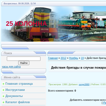
Воскресенье, 09.08.2026, 11:54
25 КОЛОННА
Главная
Поиск
Главная
»
2012
»
Ноябрь
»
19
» Действия брига
часы для сайта
Действия бригады в случае пожара
Меню сайта
Главная страница
Просмотров
: 1388 |
Добавил
:
sergei3680
|
Рейтинг
:
0.0
/
0
Инструктажи
Всего комментариев
:
0
Документы
Добавлять комментарии могут
Каталог файлов
[
Ре