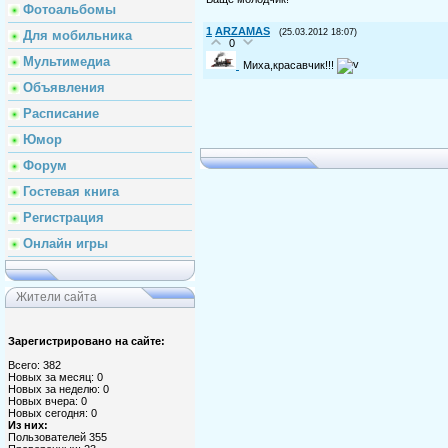
Фотоальбомы
1
ARZAMAS
(25.03.2012 18:07)
Для мобильника
0
Мультимедиа
Миха,красавчик!!!
Объявления
Расписание
Юмор
Форум
Гостевая книга
Регистрация
Онлайн игры
Жители сайта
Зарегистрировано на сайте:
Всего: 382
Новых за месяц: 0
Новых за неделю: 0
Новых вчера: 0
Новых сегодня: 0
Из них:
Пользователей 355