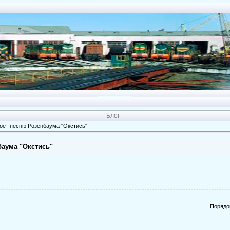
Регистрация
Блог
оёт песню Розенбаума "Окстись"
баума "Окстись"
Порядо