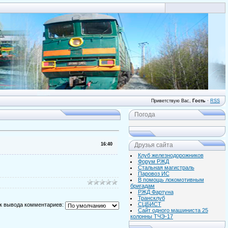
Вход
Приветствую Вас
,
Гость
·
RSS
Погода
16:40
Друзья сайта
Клуб железнодорожников
Форум РЖД
Стальная магистраль
Паровоз ИС
В помощь локомотивным
бригадам
РЖД Фартуна
Трансклуб
СЦБИСТ
к вывода комментариев:
Сайт одного машиниста 25
колонны ТЧЭ-17