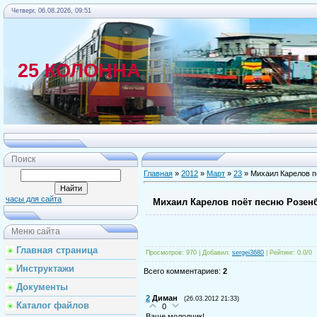
Четверг, 06.08.2026, 09:51
25 КОЛОННА
Главная
Поиск
Главная
»
2012
»
Март
»
23
» Михаил Карелов п
часы для сайта
Михаил Карелов поёт песню Розен
Меню сайта
Главная страница
Просмотров
: 970 |
Добавил
:
sergei3680
|
Рейтинг
:
0.0
/
0
Инструктажи
Всего комментариев
:
2
Документы
2
Диман
(26.03.2012 21:33)
Каталог файлов
0
Ваще молодчик!