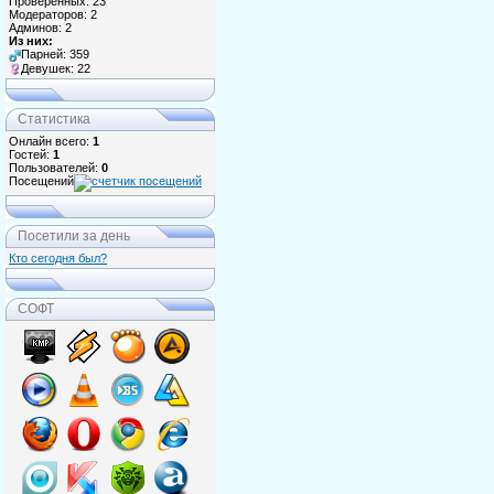
Проверенных: 23
Модераторов: 2
Админов: 2
Из них:
Парней: 359
Девушек: 22
Статистика
Онлайн всего:
1
Гостей:
1
Пользователей:
0
Посещений
Посетили за день
Кто сегодня был?
СОФТ