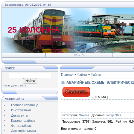
Воскресенье, 09.08.2026, 04:19
25 КОЛОННА
ГЛАВНАЯ
ПОИСК
К
Главная
»
Файлы
»
Файлы
АВАРИЙНЫЕ СХЕМЫ ЭЛЕКТРИЧЕСКИ
часы для сайта
(55.5 Kb) ]
МЕНЮ САЙТА
Главная страница
Инструктажи
Категория
:
Файлы
|
Добавил
:
sergei3680
Документы
Каталог файлов
Просмотров
:
3757
|
Загрузок
:
861
|
Рейтинг
:
0.0
Фотоальбомы
Всего комментариев
:
0
Для мобильника