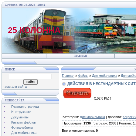
Суббота, 08.08.2026, 18:41
25 КОЛОННА
ГЛАВНАЯ
ПОИСК
К
Главная
»
Файлы
»
Для мобильника
»
Для моби
ДЕЙСТВИЯ В НЕСТАНДАРТНЫХ СИТУ
часы для сайта
(102.8 Kb) ]
МЕНЮ САЙТА
Главная страница
Инструктажи
Категория
:
Для мобильника
|
Добавил
:
sergei36
Документы
Каталог файлов
Просмотров
:
1336
|
Загрузок
:
2388
|
Рейтинг
:
1.
Фотоальбомы
Всего комментариев
:
0
Для мобильника