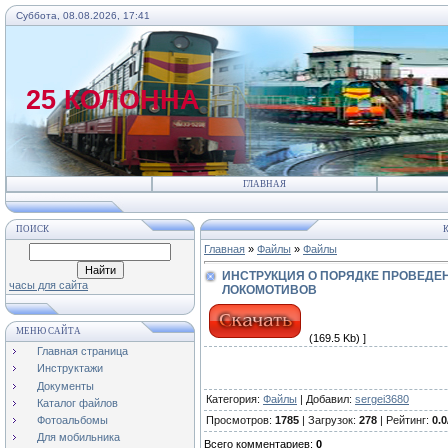
Суббота, 08.08.2026, 17:41
25 КОЛОННА
ГЛАВНАЯ
ПОИСК
К
Главная
»
Файлы
»
Файлы
ИНСТРУКЦИЯ О ПОРЯДКЕ ПРОВЕДЕ
часы для сайта
ЛОКОМОТИВОВ
МЕНЮ САЙТА
(169.5 Kb) ]
Главная страница
Инструктажи
Документы
Категория
:
Файлы
|
Добавил
:
sergei3680
Каталог файлов
Просмотров
:
1785
|
Загрузок
:
278
|
Рейтинг
:
0.0
Фотоальбомы
Для мобильника
Всего комментариев
:
0