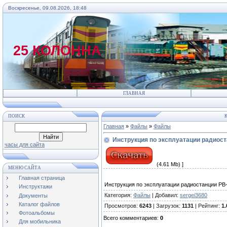
Воскресенье, 09.08.2026, 18:48
25 КОЛОННА
ГЛАВНАЯ
ПОИСК
К
Главная
»
Файлы
»
Файлы
Инструкция по эксплуатации радиост
часы для сайта
(4.61 Mb) ]
МЕНЮ САЙТА
Главная страница
Инструкция по эксплуатации радиостанции РВ
Инструктажи
Категория
:
Файлы
|
Добавил
:
sergei3680
Документы
Каталог файлов
Просмотров
:
6243
|
Загрузок
:
1131
|
Рейтинг
:
1.
Фотоальбомы
Всего комментариев
:
0
Для мобильника