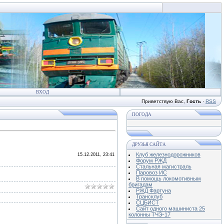
ВХОД
Приветствую Вас
,
Гость
·
RSS
ПОГОДА
ДРУЗЬЯ САЙТА
Клуб железнодорожников
15.12.2011, 23:41
Форум РЖД
Стальная магистраль
Паровоз ИС
В помощь локомотивным
бригадам
РЖД Фартуна
Трансклуб
СЦБИСТ
Сайт одного машиниста 25
колонны ТЧЭ-17