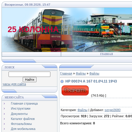
Воскресенье, 09.08.2026, 15:47
25 КОЛОННА
ГЛАВНАЯ
ПОИСК
Главная
»
Файлы
»
Файлы
НР 0003Ч А 167 01.0Ч.11 19Ч3
часы для сайта
(74.5 Kb) ]
МЕНЮ САЙТА
Главная страница
Инструктажи
Категория
:
Файлы
|
Добавил
:
sergei3680
Документы
Просмотров
:
919
|
Загрузок
:
272
|
Рейтинг
:
0.0
/
Каталог файлов
Всего комментариев
:
0
Фотоальбомы
Для мобильника