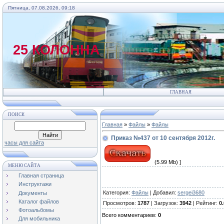
Пятница, 07.08.2026, 09:18
25 КОЛОННА
ГЛАВНАЯ
ПОИСК
Главная
»
Файлы
»
Файлы
Приказ №437 от 10 сентября 2012г.
часы для сайта
(5.99 Mb) ]
МЕНЮ САЙТА
Главная страница
Инструктажи
Категория
:
Файлы
|
Добавил
:
sergei3680
Документы
Каталог файлов
Просмотров
:
1787
|
Загрузок
:
3942
|
Рейтинг
:
0.
Фотоальбомы
Всего комментариев
:
0
Для мобильника