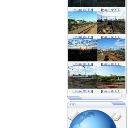
[
Наши ФОТО
]
[
Наши ФОТО
]
[
Наши ФОТО
]
[
Наши ФОТО
]
[
Наши ФОТО
]
[
Наши ФОТО
]
[
Наши ФОТО
]
[
Наши ФОТО
]
СДО