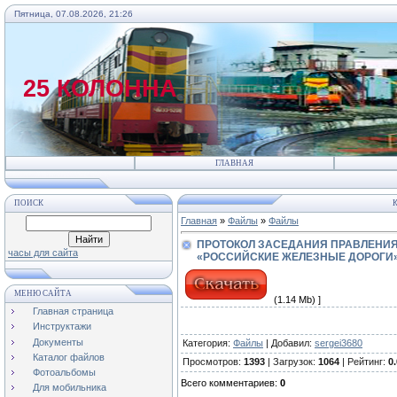
Пятница, 07.08.2026, 21:26
25 КОЛОННА
ГЛАВНАЯ
ПОИСК
К
Главная
»
Файлы
»
Файлы
ПРОТОКОЛ ЗАСЕДАНИЯ ПРАВЛЕНИ
часы для сайта
«РОССИЙСКИЕ ЖЕЛЕЗНЫЕ ДОРОГИ
МЕНЮ САЙТА
(1.14 Mb) ]
Главная страница
Инструктажи
Документы
Категория
:
Файлы
|
Добавил
:
sergei3680
Каталог файлов
Просмотров
:
1393
|
Загрузок
:
1064
|
Рейтинг
:
0.
Фотоальбомы
Всего комментариев
:
0
Для мобильника