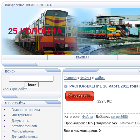
Воскресенье, 09.08.2026, 14:40
25 КОЛОННА
ГЛАВНАЯ
ПОИСК
К
Главная
»
Файлы
»
Файлы
РАСПОРЯЖЕНИЕ 16 марта 2011 года 
часы для сайта
(272.5 Kb) ]
МЕНЮ САЙТА
Главная страница
Инструктажи
Категория
:
Файлы
|
Добавил
:
sergei3680
Документы
Просмотров
:
1165
|
Загрузок
:
527
|
Рейтинг
:
1.0
Каталог файлов
Всего комментариев
:
0
Фотоальбомы
Для мобильника