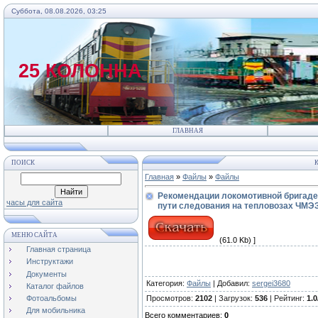
Суббота, 08.08.2026, 03:25
25 КОЛОННА
ГЛАВНАЯ
ПОИСК
К
Главная
»
Файлы
»
Файлы
Рекомендации локомотивной бригаде
часы для сайта
пути следования на тепловозах ЧМЭЗ
МЕНЮ САЙТА
(61.0 Kb) ]
Главная страница
Инструктажи
Документы
Категория
:
Файлы
|
Добавил
:
sergei3680
Каталог файлов
Просмотров
:
2102
|
Загрузок
:
536
|
Рейтинг
:
1.0
Фотоальбомы
Для мобильника
Всего комментариев
:
0