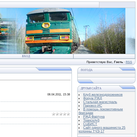
ВХОД
Приветствую Вас
,
Гость
·
RSS
ПОГОДА
ДРУЗЬЯ САЙТА
Клуб железнодорожников
08.04.2011, 15:38
Форум РЖД
Стальная магистраль
Паровоз ИС
В помощь локомотивным
бригадам
РЖД Фартуна
Трансклуб
СЦБИСТ
Сайт одного машиниста 25
колонны ТЧЭ-17