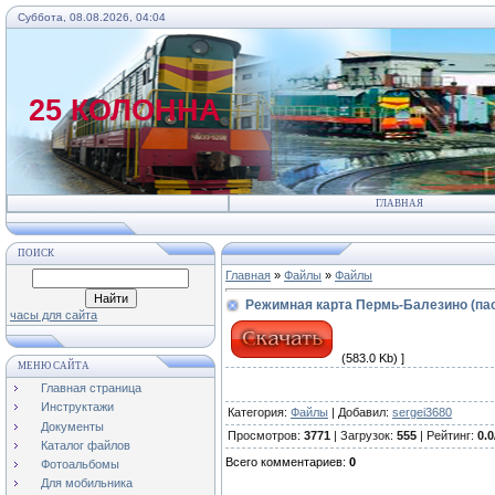
Суббота, 08.08.2026, 04:04
25 КОЛОННА
ГЛАВНАЯ
ПОИСК
Главная
»
Файлы
»
Файлы
Режимная карта Пермь-Балезино (па
часы для сайта
(583.0 Kb) ]
МЕНЮ САЙТА
Главная страница
Инструктажи
Категория
:
Файлы
|
Добавил
:
sergei3680
Документы
Просмотров
:
3771
|
Загрузок
:
555
|
Рейтинг
:
0.0
Каталог файлов
Всего комментариев
:
0
Фотоальбомы
Для мобильника