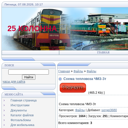
Пятница, 07.08.2026, 10:17
25 КОЛОННА
ГЛАВНАЯ
ПОИСК
Главная
»
Файлы
»
Файлы
Схема тепловоза ЧМЗ-3т
часы для сайта
(465.2 Kb) ]
МЕНЮ САЙТА
Главная страница
Схема тепловоза ЧМЗ-3т
Инструктажи
Категория
:
Файлы
|
Добавил
:
sergei3680
Документы
Каталог файлов
Просмотров
:
1664
|
Загрузок
:
291
|
Комментар
Фотоальбомы
Всего комментариев
:
3
Для мобильника