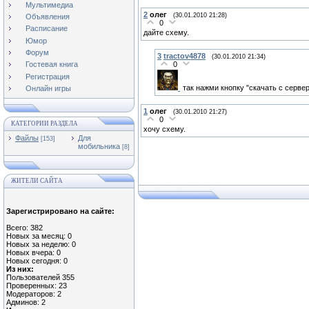
Мультимедиа
2
олег
(30.01.2010 21:28)
Объявления
0
Расписание
дайте схему.
Юмор
Форум
3
tractov4878
(30.01.2010 21:34)
0
Гостевая книга
Регистрация
так нажми кнопку "скачать с серве
Онлайн игры
1
олег
(30.01.2010 21:27)
0
КАТЕГОРИИ РАЗДЕЛА
хочу схему.
Файлы
Для
[153]
мобильника
[8]
ЖИТЕЛИ САЙТА
Зарегистрировано на сайте:
Всего: 382
Новых за месяц: 0
Новых за неделю: 0
Новых вчера: 0
Новых сегодня: 0
Из них:
Пользователей 355
Проверенных: 23
Модераторов: 2
Админов: 2