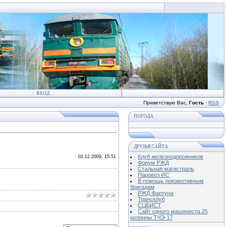
ВХОД
Приветствую Вас
,
Гость
·
RSS
ПОГОДА
ДРУЗЬЯ САЙТА
Клуб железнодорожников
02.12.2009, 15:51
Форум РЖД
Стальная магистраль
Паровоз ИС
В помощь локомотивным
бригадам
РЖД Фартуна
Трансклуб
СЦБИСТ
Сайт одного машиниста 25
колонны ТЧЭ-17