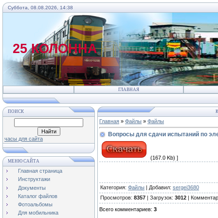
Суббота, 08.08.2026, 14:38
25 КОЛОННА
ГЛАВНАЯ
ПОИСК
К
Главная
»
Файлы
»
Файлы
Вопросы для сдачи испытаний по эл
часы для сайта
(167.0 Kb) ]
МЕНЮ САЙТА
Главная страница
Инструктажи
Категория
:
Файлы
|
Добавил
:
sergei3680
Документы
Каталог файлов
Просмотров
:
8357
|
Загрузок
:
3012
|
Коммента
Фотоальбомы
Всего комментариев
:
3
Для мобильника