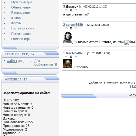
Мультимедиа
3
Дмитрий
(07.06.2012 14:39)
Объявления
0
Расписание
а где ответы то?
Юмор
Форум
2
sergei3680
(22.12.2011 16:32)
0
Гостевая книга
Регистрация
Онлайн игры
Выложил ответы. Учите, лентяи
1
tractov4878
(11.02.2011 17:32)
КАТЕГОРИИ РАЗДЕЛА
0
Файлы
Для
[153]
мобильника
[8]
Спасибо!
ЖИТЕЛИ САЙТА
Добавлять комментарии могут
[
Ре
Зарегистрировано на сайте:
Copy
Всего: 382
Новых за месяц: 0
Новых за неделю: 0
Новых вчера: 0
Новых сегодня: 0
Из них:
Пользователей 355
Проверенных: 23
Модераторов: 2
Админов: 2