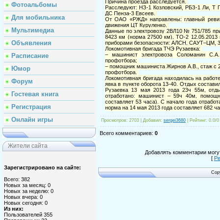
Причина проезда расследуется.
Фотоальбомы
Расследуют: НЗ-1 Козловский, РБЗ-1 Ли, Т 
ДС Пенза-3 Евсеев.
Для мобильника
От ОАО «РЖД» направлены: главный ревизо
движения ЦТ Куруленко.
Мультимедиа
Данные по электровозу 2ВЛ10 № 751/785 при
8423 км (норма 27500 км), ТО-2 12.05.2013
Объявления
приборами безопасности: АЛСН, САУТ–ЦМ, 
Локомотивная бригада ТЧЭ Рузаевка:
– машинист электровоза Соломанин С.А.
Расписание
профотбора;
– помощник машиниста Жирнов А.В., стаж с 2
Юмор
профотбора.
Локомотивная бригада находилась на работе 
Форум
явка в пункте оборота 13-40. Отдых состави
Рузаевка 13 мая 2013 года 23ч 55м, отд
Гостевая книга
отработано: машинист – 59ч 40м, помощ
составляет 53 часа). С начало года отрабо
Регистрация
норма на 14 мая 2013 года составляет 682 ч
Онлайн игры
Просмотров
: 2703 |
Добавил
:
sergei3680
|
Рейтинг
:
0.0
/
0
Всего комментариев
:
0
Жители сайта
Добавлять комментарии могут
[
Ре
Зарегистрировано на сайте:
Cop
Всего: 382
Новых за месяц: 0
Новых за неделю: 0
Новых вчера: 0
Новых сегодня: 0
Из них:
Пользователей 355