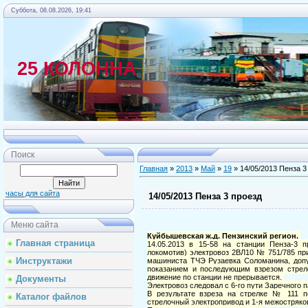
Суббота, 08.08.2026, 19:41
25 КОЛОННА
Главная
Поиск
Главная
»
2013
»
Май
»
19
» 14/05/2013 Пенза 3
часы для сайта
14/05/2013 Пенза 3 проезд
Меню сайта
Куйбышевская ж.д. Пензинский регион.
Главная страница
14.05.2013 в 15-58 на станции Пенза-3
локомотив) электровоз 2ВЛ10 № 751/785 пр
Инструктажи
машиниста ТЧЭ Рузаевка Соломанина, доп
показанием и последующим взрезом стрел
движение по станции не прерывается.
Документы
Электровоз следовал с 6-го пути Заречного п
В результате взреза на стрелке № 111 п
Каталог файлов
стрелочный электропривод и 1-я межостряко