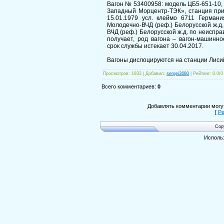
Вагон № 53400958: модель ЦБ5-651-10,
Западный Морцентр-ТЭК», станция прип
15.01.1979 усл. клеймо 6711 Германи
Молодечно-ВЧД (реф.) Белорусской ж.д,
ВЧД (реф.) Белорусской ж.д. по неиcпра
получает, род вагона – вагон-машинн
срок службы истекает 30.04.2017.
Вагоны дислоцируются на станции Лисий
Просмотров
: 1933 |
Добавил
:
sergei3680
|
Рейтинг
:
0.0
/
0
Всего комментариев
:
0
Добавлять комментарии могут
[
Ре
Cop
Исполь