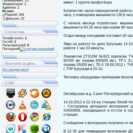
Проверенных: 23
имеет, 1 группа профотбора.
Модераторов: 2
Админов: 2
Количество часов сверхурочной работы
Из них:
часа, у помощника машиниста 130,6 часа
Парней: 359
Девушек: 22
С начала месяца отработано: машини
машиниста 64.26 часа при норме 80 часо
Статистика
Отдых между поездками составил 20 час
Онлайн всего:
1
Гостей:
1
Явка на работу по депо Бугульма 14.10
Пользователей:
0
работе 1 час 03 минуты.
Посещений
Локомотив 2ТЭ10М №822 приписки ТЧЭ 
85350 км. (норма 600000 км.), ТР-1 31
Посетили за день
(норма 55000 км.), ТО-3 29.09.2012 г. Т
г. ТЧР Бугульма в 20-10.
Кто сегодня был?
Тепловоз оборудован приборами безопа
СОФТ
Октябрьская ж.д. Санкт-Петербургский р
14.10.2012 в 22-18 на станции Лисий Н
– Сестрорецк допущено возгорание
53400958, находящихся в отстое в со
станции.
Сообщение о возгорании получено от м
В 22-35 для ликвидации возгорания Д