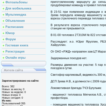
приготовленному маршруту до сигн
Фотоальбомы
продублировал команду и привел теплов
Для мобильника
В 23-51 при появлении индикации о в
Мультимедиа
Зуева передала команду машинисту на
взреза стрелочного перевода тепловоз 
Объявления
В результате взреза стрелочного пер
Расписание
станции не прерывается.
Юмор
В 01-00 тепловоз 2ТЭ10М № 822 отставле
Форум
Расследуют: и.о. НЗрег Яруллин, РБ
Хайруллин.
Гостевая книга
Регистрация
От ОАО «РЖД» направлен зам.ЦТ Мара
Онлайн игры
Задержанных поездов нет.
Размеры движения на участке: 5 пар п
поездов в сутки.
Жители сайта
Светофор карликовый, видимость 300 м, 
Зарегистрировано на сайте:
ДСП Зуева Н.В., в должности с 2009 года
Всего: 382
Локомотивная бригада ТЧЭ Бугульма:
Новых за месяц: 0
Новых за неделю: 0
- машинист тепловоза Мягчилов А.В., с
Новых вчера: 0
профотбора.
Новых сегодня: 0
Из них:
Пользователей 355
- помощник машиниста тепловоза Хуса