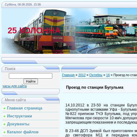
Суббота, 08.08.2026, 15:38
25 КОЛОННА
Главная
Поиск
Главная
»
2012
»
Октябрь
»
16
» Проезд по ста
часы для сайта
Проезд по станции Бугульма
Меню сайта
14.10.2012 в 23-50 на станции Бугул
Главная страница
однопутными вставками Уфа - Бугульм
№822 приписки ТЧЭ Бугульма, под упр
Инструктажи
Мягчилова при скорости 10 км/ч допуще
запрещающим показанием и последующи
Документы
В 23-46 ДСП Зуевой был приготовлен 
Каталог файлов
до светофора М11 и передана ком