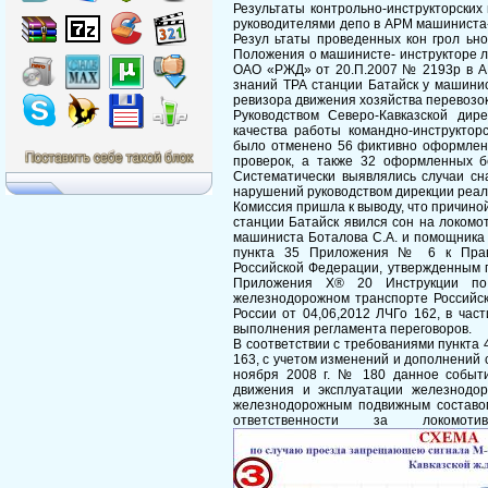
Результаты контрольно-инструкторских
руководителями депо в АРМ машиниста-
Резул ьтаты проведенных кон грол ьно
Положения о машинисте- инструкторе 
ОАО «РЖД» от 20.П.2007 № 2193р в АР
знаний ТРА станции Батайск у машини
ревизора движения хозяйства перевозок
Руководством Северо-Кавказской ди
качества работы командно-инструктор
было отменено 56 фиктивно оформленн
проверок, а также 32 оформленных бе
Систематически выявлялись случаи сн
нарушений руководством дирекции реа
Комиссия пришла к выводу, что причин
станции Батайск явился сон на локомо
машиниста Боталова С.А. и помощника 
пункта 35 Приложения № 6 к Прави
Российской Федерации, утвержденным 
Приложения X® 20 Инструкции по
железнодорожном транспорте Российс
России от 04,06,2012 ЛЧГо 162, в ча
выполнения регламента переговоров.
В соответствии с требованиями пункта 
163, с учетом изменений и дополнений 
ноября 2008 г. № 180 данное событи
движения и эксплуатации железнодор
железнодорожным подвижным составо
ответственности за локомот