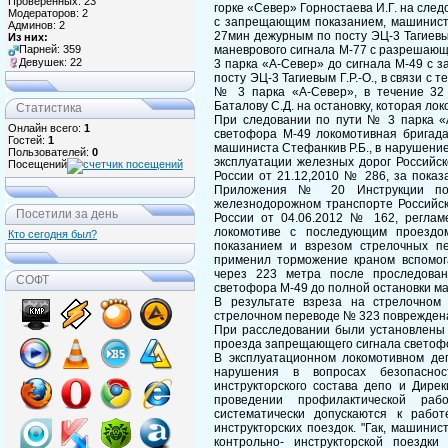
Проверенных: 23
горке «Север» Горностаева И.Г. на след
Модераторов: 2
с запрещающим показанием, машинист 
Админов: 2
27мин дежурным по посту ЭЦ-3 Тагиевы
Из них:
маневрового сигнала М-77 с разрешаю
Парней: 359
Девушек: 22
3 парка «А-Север» до сигнала М-49 с
посту ЭЦ-3 Тагиевым Г.Р.-О., в связи с 
№ 3 парка «А-Север», в течение 32
Баталову С.Д. на остановку, которая ло
Статистика
При следовании по пути № 3 парка «
Онлайн всего:
1
светофора М-49 локомотивная бригада
Гостей:
1
машиниста Стефанкив Р.Б., в нарушени
Пользователей:
0
эксплуатации железных дорог Российс
Посещений
России от 21.12,2010 № 286, за пока
Приложения № 20 Инструкции по
железнодорожном транспорте Российс
Посетили за день
России от 04.06.2012 № 162, реглам
локомотиве с последующим проездо
Кто сегодня был?
показанием и взрезом стрелочных п
применил торможение краном вспомог
через 223 метра после проследован
СОФТ
светофора М-49 до полной остановки ма
В результате взреза на стрелочно
стрелочном переводе № 323 повреждена
При расследовании были установлены 
проезда запрещающего сигнала светофо
В эксплуатационном локомотивном деп
нарушения в вопросах безопасно
инструкторского состава депо и Дире
проведении профилактической ра
систематически допускаются к рабо
инструкторских поездок. "Гак, машинис
контрольно- инструкторской поездки 