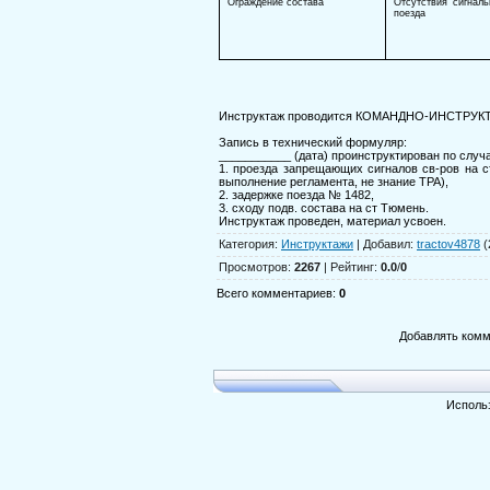
Ограждение состава
Отсутствия сигналь
поезда
Инструктаж проводится КОМАНДНО-ИНСТР
Запись в технический формуляр:
___________ (дата) проинструктирован по случ
1. проезда запрещающих сигналов св-ров на ст
выполнение регламента, не знание ТРА),
2. задержке поезда № 1482,
3. сходу подв. состава на ст Тюмень.
Инструктаж проведен, материал усвоен.
Категория
:
Инструктажи
|
Добавил
:
tractov4878
(
Просмотров
:
2267
|
Рейтинг
:
0.0
/
0
Всего комментариев
:
0
Добавлять комм
Исполь