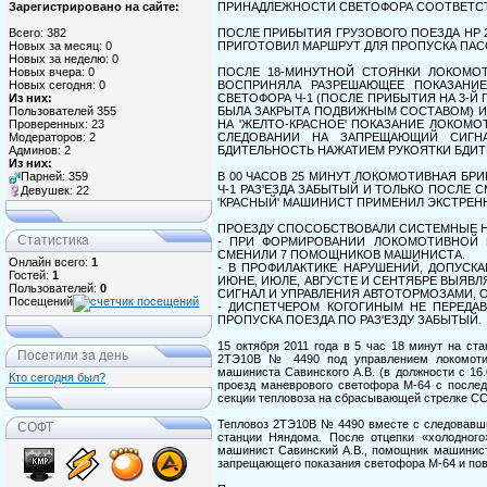
ПРИНАДЛЕЖНОСТИ СВЕТОФОРА СООТВЕТС
Зарегистрировано на сайте:
ПОСЛЕ ПРИБЫТИЯ ГРУЗОВОГО ПОЕЗДА НР 28
Всего: 382
ПРИГОТОВИЛ МАРШРУТ ДЛЯ ПРОПУСКА ПАСС
Новых за месяц: 0
Новых за неделю: 0
ПОСЛЕ 18-МИНУТНОЙ СТОЯНКИ ЛОКОМОТ
Новых вчера: 0
ВОСПРИНЯЛА РАЗРЕШАЮЩЕЕ ПОКАЗАНИЕ
Новых сегодня: 0
СВЕТОФОРА Ч-1 (ПОСЛЕ ПРИБЫТИЯ НА 3-Й
Из них:
БЫЛА ЗАКРЫТА ПОДВИЖНЫМ СОСТАВОМ) И 
Пользователей 355
НА 'ЖЕЛТО-КРАСНОЕ' ПОКАЗАНИЕ ЛОКОМО
Проверенных: 23
СЛЕДОВАНИИ НА ЗАПРЕЩАЮЩИЙ СИГН
Модераторов: 2
БДИТЕЛЬНОСТЬ НАЖАТИЕМ РУКОЯТКИ БДИТ
Админов: 2
Из них:
В 00 ЧАСОВ 25 МИНУТ ЛОКОМОТИВНАЯ Б
Парней: 359
Ч-1 РАЗ'ЕЗДА ЗАБЫТЫЙ И ТОЛЬКО ПОСЛЕ 
Девушек: 22
'КРАСНЫЙ' МАШИНИСТ ПРИМЕНИЛ ЭКСТРЕ
ПРОЕЗДУ СПОСОБСТВОВАЛИ СИСТЕМНЫЕ 
Статистика
- ПРИ ФОРМИРОВАНИИ ЛОКОМОТИВНОЙ Б
СМЕНИЛИ 7 ПОМОЩНИКОВ МАШИНИСТА.
Онлайн всего:
1
- В ПРОФИЛАКТИКЕ НАРУШЕНИЙ, ДОПУСК
Гостей:
1
ИЮНЕ, ИЮЛЕ, АВГУСТЕ И СЕНТЯБРЕ ВЫЯВ
Пользователей:
0
СИГНАЛ И УПРАВЛЕНИЯ АВТОТОРМОЗАМИ, 
Посещений
- ДИСПЕТЧЕРОМ КОГОГИНЫМ НЕ ПЕРЕДА
ПРОПУСКА ПОЕЗДА ПО РАЗ'ЕЗДУ ЗАБЫТЫЙ.
15 октября 2011 года в 5 час 18 минут на ст
Посетили за день
2ТЭ10В № 4490 под управлением локомотив
машиниста Савинского А.В. (в должности с 16
Кто сегодня был?
проезд маневрового светофора М-64 с после
секции тепловоза на сбрасывающей стрелке С
Тепловоз 2ТЭ10В № 4490 вместе с следовавш
СОФТ
станции Няндома. После отцепки «холодног
машинист Савинский А.В., помощник машинист
запрещающего показания светофора М-64 и пов