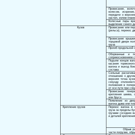
Провисание, волоч
колесом, искрени
передачи о верхнее
настил, излом план
Колесные пары вра
выделение синего д
Кузов
Провисание или пер
(рельса), перекос д
Провисание крышк
торцовой двери по
груза
Прогиб продольной 
Оборванные и по
соприкосновением с
Подъем концов ваго
касания тормозног
вагона и выход бок
состава
Сильные раскачива
отношению к другим
верхняя точка кузо
секунду отклоняю
положения в попере
от оси пути при сл
Провисание генер
крепления шкива, 
или бруса
Появление из двер
вагона дыма или пл
Крепление грузов
Перекос вагона в 
груза за пределы б
грузами соседних в
и деталей крепления
Обрыв ра
части погрузки, обр