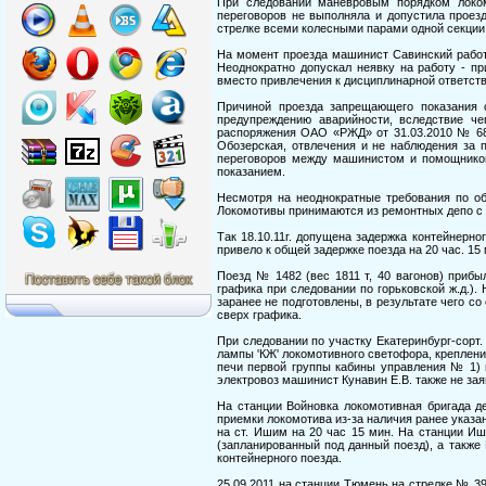
При следовании маневровым порядком локом
переговоров не выполняла и допустила прое
стрелке всеми колесными парами одной секции 
На момент проезда машинист Савинский работ
Неоднократно допускал неявку на работу - п
вместо привлечения к дисциплинарной ответств
Причиной проезда запрещающего показания 
предупреждению аварийности, вследствие чег
распоряжения ОАО «РЖД» от 31.03.2010 № 68
Обозерская, отвлечения и не наблюдения за 
переговоров между машинистом и помощнико
показанием.
Несмотря на неоднократные требования по о
Локомотивы принимаются из ремонтных депо с
Так 18.10.11г. допущена задержка контейнерно
привело к общей задержке поезда на 20 час. 15 
Поезд № 1482 (вес 1811 т, 40 вагонов) прибыл
графика при следовании по горьковской ж.д.).
заранее не подготовлены, в результате чего с
сверх графика.
При следовании по участку Екатеринбург-сорт.
лампы 'КЖ' локомотивного светофора, креплени
печи первой группы кабины управления № 1) 
электровоз машинист Кунавин Е.В. также не за
На станции Войновка локомотивная бригада д
приемки локомотива из-за наличия ранее указа
на ст. Ишим на 20 час 15 мин. На станции И
(запланированный под данный поезд), а такж
контейнерного поезда.
25.09.2011 на станции Тюмень на стрелке № 39 