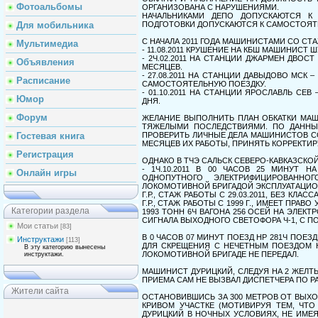
Фотоальбомы
ОРГАНИЗОВАНА С НАРУШЕНИЯМИ.
НАЧАЛЬНИКАМИ ДЕПО ДОПУСКАЮТСЯ К
ПОДГОТОВКИ ДОПУСКАЮТСЯ К САМОСТОЯТ
Для мобильника
С НАЧАЛА 2011 ГОДА МАШИНИСТАМИ СО СТ
Мультимедиа
- 11.08.2011 КРУШЕНИЕ НА КБШ МАШИНИСТ
- 2Ч.02.2011 НА СТАНЦИИ ДЖАРМЕН ДВО
Объявления
МЕСЯЦЕВ.
- 27.08.2011 НА СТАНЦИИ ДАВЫДОВО МС
Расписание
САМОСТОЯТЕЛЬНУЮ ПОЕЗДКУ.
- 01.10.2011 НА СТАНЦИИ ЯРОСЛАВЛЬ С
Юмор
ДНЯ.
Форум
ЖЕЛАНИЕ ВЫПОЛНИТЬ ПЛАН ОБКАТКИ МА
ТЯЖЕЛЫМИ ПОСЛЕДСТВИЯМИ. ПО ДАННЫМ
ПРОВЕРИТЬ ЛИЧНЫЕ ДЕЛА МАШИНИСТОВ С
Гостевая книга
МЕСЯЦЕВ ИХ РАБОТЫ, ПРИНЯТЬ КОРРЕКТИ
Регистрация
ОДНАКО В ТЧЭ САЛЬСК СЕВЕРО-КАВКАЗСКО
- 1Ч.10.2011 В 00 ЧАСОВ 25 МИНУТ 
Онлайн игры
ОДНОПУТНОГО ЭЛЕКТРИФИЦИРОВАННОГ
ЛОКОМОТИВНОЙ БРИГАДОЙ ЭКСПЛУАТАЦИО
Г.Р., СТАЖ РАБОТЫ С 29.03.2011, БЕЗ К
Г.Р., СТАЖ РАБОТЫ С 1999 Г., ИМЕЕТ ПР
Категории раздела
1993 ТОНН 6Ч ВАГОНА 256 ОСЕЙ НА ЭЛЕК
СИГНАЛА ВЫХОДНОГО СВЕТОФОРА Ч-1, С П
Мои статьи
[83]
В 0 ЧАСОВ 07 МИНУТ ПОЕЗД НР 281Ч ПОЕ
Инструктажи
[113]
ДЛЯ СКРЕЩЕНИЯ С НЕЧЕТНЫМ ПОЕЗДОМ Н
В эту категорию вынесены
ЛОКОМОТИВНОЙ БРИГАДЕ НЕ ПЕРЕДАЛ.
инструктажи.
МАШИНИСТ ДУРИЦКИЙ, СЛЕДУЯ НА 2 ЖЕЛ
ПРИЕМА САМ НЕ ВЫЗВАЛ ДИСПЕТЧЕРА ПО 
Жители сайта
ОСТАНОВИВШИСЬ ЗА 300 МЕТРОВ ОТ ВЫХО
КРИВОМ УЧАСТКЕ (МОТИВИРУЯ ТЕМ, ЧТ
ДУРИЦКИЙ В НОЧНЫХ УСЛОВИЯХ, НЕ ИМЕ