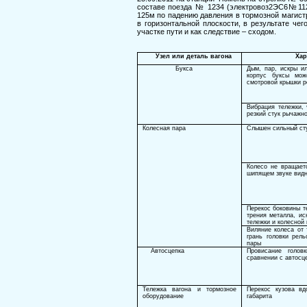
составе поезда № 1234 (электровоз2ЭС6№112
125м по падению давления в тормозной магистр
в горизонтальной плоскости, в результате че
участке пути и как следствие – сходом.
Узел или деталь вагона
Хар
Букса
Дым, пар, искры и
корпус буксы мож
смотровой крышки р
Вибрация тележки, 
резкий стук рычажн
Колесная пара
Слышен сильный сту
Колесо не вращает
шипящем звуке видн
Перекос боковины те
трения металла, ис
тележки и колесной
Виляние колеса от 
грань головки рел
пары
Автосцепка
Провисание голов
сравнении с автосц
Тележка вагона и тормозное
Перекос кузова в
оборудование
габарита