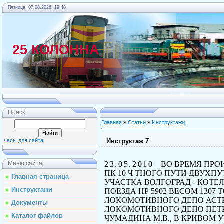
Пятница, 07.08.2026, 19:48
25 КОЛОННА
Главная
Поиск
Главная
»
Статьи
»
Инструктажи
Инструктаж 7
часы для сайта
23.05.2010
ВО
ВРЕМЯ ПРОИ
Меню сайта
ПК
10
Ч ТНОГО ПУТИ ДВУХП
Главная страница
УЧАСТКА ВОЛГОГРАД - КОТ
Инструктажи
ПОЕЗДА
HP
5902
ВЕСОМ
1307
Т
ЛОКОМОТИВНОГО ДЕПО АСТР
Документы
ЛОКОМОТИВНОГО ДЕПО ПЕТР
Каталог файлов
ЧУМАДИНА
М.В.,
В КРИВОМ У