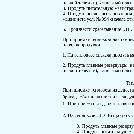
первой те­лежки), четвертый (слев
3.
Продуть питательную магистраль
4.
Продуть после восстановления 
машиниста
усл
. № 394 сначала от
5.
Произвести срабатывание ЭПК-
При приемке тепловоза на станци
порядок про­дувки:
1.
На тепловозе сначала продуть м
2.
Продуть главные резервуары, на
первой те­лежки), четвертый (слев
Теп
При приемке тепловоза из депо, п
бригада обязана выполнить следу
1.
При приемке и сдаче тепловозо
2.
На тепловозе 2ТЭ116 продуть м
3.
Продуть главные резервуа
4.
Продуть питательную маг