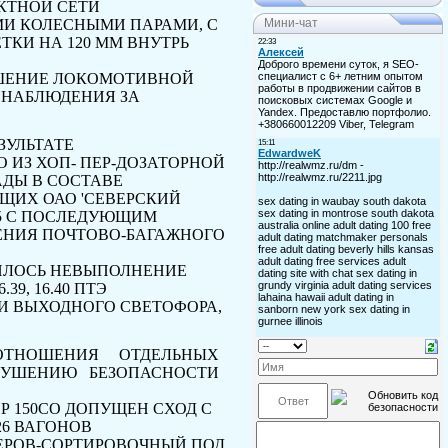
КТНОЙ СЕТИ
МИ КОЛЕСНЫМИ ПАРАМИ, С
Мини-чат
ЕТКИ НА
120
ММ ВНУТРЬ
ЕНИЕ ЛО­КОМОТИВНОЙ
 НАБЛЮДЕНИЯ ЗА
­ЗУЛЬТАТЕ
 ИЗ ХО
П-
ПЕР-ДОЗАТОРНОЙ
АДЫ В СОСТАВЕ
ЩИХ ОАО 'СЕВЕРСКИЙ
5
С ПОСЛЕДУЮЩИМ
ЛЕНИЯ ПОЧТОВО-БАГАЖНОГО
ЛОСЬ НЕВЫ­ПОЛНЕНИЕ
6.39, 16.40
ПТЭ
И ВЫХОДНОГО СВЕТОФОРА,
ТНОШЕНИЯ ОТДЕЛЬ­НЫХ
УШЕНИЮ БЕЗОПАС­НОСТИ
P
150СО ДОПУЩЕН СХОД С
26 ВАГОНОВ
ЕРОВ-СОРТИРОВОЧНЫЙ ПОД