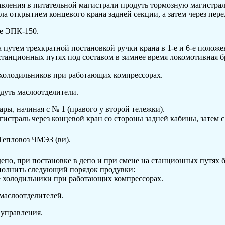
авления в питательной магистрали про­дуть тормозную магистра
ала открытием концевого крана задней секции, а затем через пер
е ЭПК-150.
путем трехкратной постановкой ручки крана в 1-е и 6-е положе
станционных путях под составом в зимнее время локомотивная б
холодильников при работающих компрес­сорах.
дуть маслоотделители.
ры, начиная с № 1 (правого у второй те­лежки).
истраль через концевой кран со стороны задней кабины, затем с
Тепловоз ЧМЭЗ (
ви
).
епо, при постановке в депо и при смене на станционных путях б
полнить следующий порядок продувки:
холодильники при работающих компрес­сорах.
маслоотделителей.
 управления.