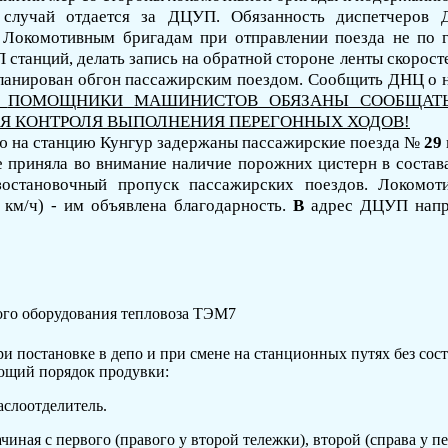
, случай отдается за ДЦУП. Обязанность диспетчеров
. Локомотивным бригадам при отправлении поезда не по 
 станций, делать запись на обратной стороне ленты
скорост
планирован обгон пассажирским поездом. Сообщить ДНЦ о н
ПОМОЩНИКИ МАШИНИСТОВ ОБЯЗАНЫ СООБЩАТЬ
 КОНТРОЛЯ ВЫПОЛНЕНИЯ ПЕРЕГОННЫХ ХОДОВ!
ю на станцию Кунгур задержаны пассажирские поезда №
29
е приняла во внимание наличие порожних цистерн в соста
зостановочный пропуск пассажирских поездов. Локомо
км/ч) -
им объявлена благодарность.
В
адрес ДЦУП напра
ого оборудования тепловоза ТЭМ
7
ри постановке в депо и при смене на станционных путях без сос
ющий порядок продувки:
аслоотделитель.
чиная с первого (правого у второй тележки), второй (справа у пе