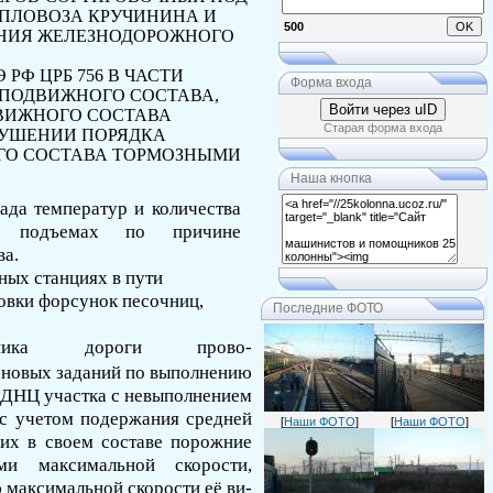
ПЛОВОЗА КРУЧИНИНА И
500
НИЯ ЖЕЛЕЗНОДОРОЖНОГО
Э РФ ЦРБ
756
В
ЧАСТИ
Форма входа
 ПОДВИЖНОГО СОСТАВА,
Войти через uID
ДВИЖНОГО СОСТАВА
Старая форма входа
УШЕНИИ ПОРЯДКА
ОГО СОСТАВА ТОРМОЗНЫМИ
Наша кнопка
ада температур и количества
их подъемах по причине
ва.
ных станциях в пути
ровки форсунок песочниц,
Последние ФОТО
ника дороги прово­
лановых заданий по выполнению
 ДНЦ участка с невыпол­нением
а с учетом подержания средней
[
Наши ФОТО
]
[
Наши ФОТО
]
их в своем составе по­рожние
ми максимальной скорости,
 максимальной скорости её ви­