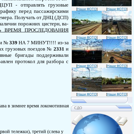
 ДЦУП - отправлять грузовые
[
Наши ФОТО
]
[
Наши ФОТО
]
графику
перед пассажирскими
емера
. Получать от ДНЦ (ДСП)
аличии порожних цистерн, ва­
 ВРЕМЯ ПРОСЛЕДОВАНИЯ
[
Наши ФОТО
]
[
Наши ФОТО
]
и №
339
НА 7 МИНУТ!!!!
из-за
вах грузовых поездов №
2331
и
тивные бригады поддерживали
влен протокол для разбора с
[
Наши ФОТО
]
[
Наши ФОТО
]
[
Наши ФОТО
]
[
Наши ФОТО
]
тава в зимнее время локомотивная
СДО
рвой тележки), третий (слева у