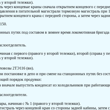
а у второй тележки).
 через концевые краны сначала открытием концевого с переднего
давления в питательной магистра­ли тормозную магистраль при 
крытием концевого крана с передней стороны, а затем через задн
150.
онных путях под составом в зимнее время локомотивная бригад
аслоотделитель.
чиная с первого (правого у второй тележки), второй (справа у пе
а у второй тележки).
ловозы 2ТЭ116 (
ви
).
ри постановке в депо и при смене на станционных путях без сос
ющий порядок продувки:
в вначале выпустить конденсат из холодильников при работающи
аслоотделители.
ры, начиная с № 1 (правого у второй те­лежки).
истраль через концевой кран со стороны задней кабины, затем с