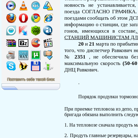
новность не устанавливается
поезда
СОГЛАСНО ГРАФИКА
поезда­ми
сообщать об этом ДСП
информацию о станции, где за
гонов, имеющихся в составе
.
СТАНЦИЙ МАШИНИСТАМ ДЛЯ
20
и
21
марта по прибыти
того, что диспетчер
Равкович
н
№
2351
, не обеспечила бе
максимальную скорость
(50-60
ДНЦ
Равкович
.
.
Порядок продувки тормозн
При приемке тепловоза из депо, п
бригада обязана выполнить следу
1.
На тепловозе сначала продуть м
2.
Продуть главные резервуары, на