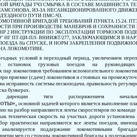
ОЙ БРИГАДЫ
ТЧЗ
СМЫЧКА В СОСТАВЕ МАШИНИСТА ТЕ
МСОНОВА, ИЗ-ЗА НЕСАНКЦИОНИРОВАННОГО ДВИЖЕ
Д'ЕЗДНОГО ПУТИ ПМС-ЧЗ.
ОМОТИВНОЙ БРИГАДОЙ ТРЕБОВАНИЙ ПУНКТА
15.24.
ПТ
СТИ ПРИ ПРОИЗВОДСТВЕ МАНЕВРОВ И СО­ХРАННОСТИ
HP
2
ИНСТРУКЦИИ
ПО ЭКС­ПЛУАТАЦИИ ТОРМОЗОВ ПО
99" НГ ПТ-ЦИ-ПЛ-
ВНИИЖТ/277,
ЗАКЛЮЧАЮЩИМСЯ В НАР
ПОЕЗДА
Н
а СПУСКЕ, И НОРМ ЗАКРЕПЛЕНИЯ ПОДВИЖН
НА ЛОКОМОТИВЕ.
годных условий в переходный период, увеличени­ем переп
аи остановок гру­зовых поездов на руководящ
ых пар локомотивов требованием вспомогательного локомоти
ри приемке (сдаче) локомотивов и стоянках на промежуточ
на исправность системы
пескоподачи
, правильность регули
ска бункерах.
 дирекции тяги распоряжением началь
боты»,
основной задачей которого является вы­полнение п
чно на разбор направляются ленты
скоростемров
по команде
как техническая скорость на участках до­роги установлен
збор практически направляются все ленты поездов, имеющ
нализируется поддержание локомотивными бригада
нятии мер со стороны локомотивной бригады к подержанию