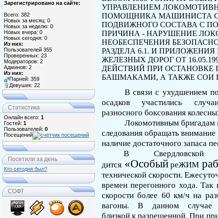
Зарегистрировано на сайте:
УПРАВЛЕНИЕМ ЛОКОМОТИВН
ПОМОЩНИКА МАШИНИСТА СА
Всего: 382
Новых за месяц: 0
ПОДВИЖНОГО СОСТАВА
С
ПО
Новых за неделю: 0
ПРИЧИНА - НАРУШЕНИЕ ЛОК
Новых вчера: 0
Новых сегодня: 0
НЕОБЕСПЕЧЕНИЯ БЕЗОПАСНО
Из них:
РАЗДЕЛА
6.1.
И ПРИЛОЖЕНИЯ
Пользователей 355
Проверенных: 23
ЖЕЛЕЗНЫХ ДОРОГ ОТ
16.05.1
Модераторов: 2
ДЕЙСТВИЙ
ПРИ
ОСТАНОВКЕ 
Админов: 2
Из них:
БАШМАКАМИ, А ТАКЖЕ СОИ 
Парней: 359
Девушек: 22
В связи с ухудшением по
осадков участились случ
Статистика
разносного
боксования
ко­лесн
Онлайн всего:
1
Локомотивным бригадам п
Гостей:
1
Пользователей:
0
следования обращать внимание 
Посещений
наличие достаточного запаса пе
В Свердловской
Посетили за день
«
Особый
ра
дится
реЖИМ
Кто сегодня был?
технической скорости. Ежесуто
времен перегонного хода. Так 
СОФТ
скорости более 60 км/ч на ра
вагоны. В данном случае а
близкой
к
разрешенной. При при