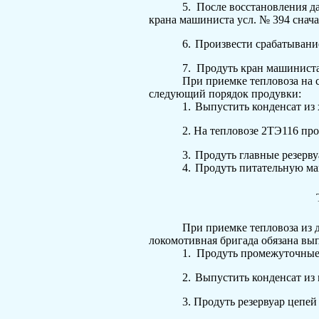
5.
После восстановления д
крана машиниста
усл
. № 394 снач
6.
Произвести срабатывани
7.
Продуть кран машиниста 
При приемке тепловоза на 
следующий порядок про­дувки:
1.
Выпустить конденсат из 
2.
На тепловозе 2ТЭ116 про
3.
Продуть главные резервуа
4.
Продуть питательную маг
При приемке тепловоза из д
локомотивная бригада обязана вы
1.
Продуть промежуточные 
2.
Выпустить конденсат из 
3.
Продуть резервуар цепей