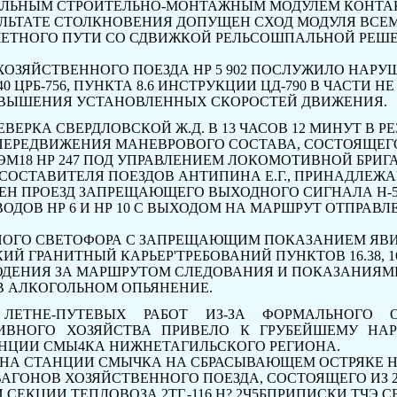
АЛЬНЫМ СТРОИТЕЛЬ­НО-МОНТАЖНЫМ МОДУЛЕМ КОНТА
УЛЬТАТЕ СТОЛКНО­ВЕНИЯ ДОПУЩЕН СХОД МОДУЛЯ ВСЕ
ЧЕТНОГО ПУТИ СО СДВИЖКОЙ РЕЛЬСОШПАЛЬНОЙ РЕШ
ХОЗЯЙСТВЕННОГО ПОЕЗДА
HP
5
902
ПОСЛУЖИЛО НАРУШ
.40 ЦРБ-756,
ПУНКТА
8.6
ИНСТРУКЦИИ
ЦД-790
В
ЧАСТИ НЕ
ЕВЫШЕНИЯ УСТАНОВЛЕННЫХ СКОРОСТЕЙ ДВИ­ЖЕНИЯ.
ЕВЕРКА СВЕРДЛОВСКОЙ
Ж.Д.
В
13
ЧАСОВ 12 МИНУТ В РЕ
ЕРЕДВИЖЕНИЯ МАНЕВРОВОГО СОСТАВА, СОСТОЯЩЕГО
ЭМ18
HP
247 ПОД УПРАВЛЕНИЕМ ЛОКОМОТИВНОЙ БРИГ
 СОСТАВИТЕЛЯ ПОЕЗДОВ АНТИПИНА
Е.Г.,
ПРИ­НАДЛЕЖА
ЕН ПРОЕЗД ЗАПРЕЩАЮЩЕГО ВЫХОДНОГО СИГНАЛА
Н-
ВОДОВ
HP
6
И
HP
10 С ВЫХОДОМ НА МАРШРУТ ОТПРАВ
НОГО СВЕТОФОРА С ЗАПРЕЩАЮЩИМ ПОКАЗАНИЕМ ЯВИ
ИЙ ГРАНИТНЫЙ КАРЬЕР'ТРЕБОВАНИЙ ПУНКТОВ
16.38, 1
ДЕНИЯ ЗА МАРШРУТОМ СЛЕДОВАНИЯ И ПОКАЗА­НИЯМ
В АЛКОГОЛЬНОМ
ОПЬЯНЕНИЕ.
ЛЕТНЕ-ПУТЕВЫХ РАБОТ ИЗ-ЗА ФОРМАЛЬНОГО О
ИВНОГО ХОЗЯЙСТВА ПРИВЕЛО К ГРУБЕЙШЕМУ НАР
НЦИИ СМЫ4КА НИЖНЕТАГИЛЬСКОГО РЕГИОНА.
Т НА СТАНЦИИ СМЫЧКА НА СБРАСЫВАЮЩЕМ ОСТРЯКЕ
H
ВАГОНОВ ХОЗЯЙСТВЕННОГО ПОЕЗДА, СО­СТОЯЩЕГО ИЗ 
И СЕКЦИИ ТЕПЛОВОЗА 2ТГ.-116 Н?
2Ч5Б
ПРИПИСКИ ТЧЭ С