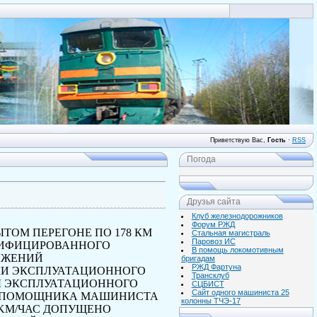
Вход
Приветствую Вас
,
Гость
·
RSS
Погода
Друзья сайта
Клуб железнодорожников
Форум РЖД
РЫТОМ ПЕРЕГОНЕ ПО
178
КМ
Стальная магистраль
Паровоз ИС
ТРИФИЦИРОВАННОГО
В помощь локомотивным
ИЖЕНИЙ
бригадам
РЖД Фартуна
И ЭКСПЛУАТАЦИОННОГО
Трансклуб
Ы ЭКСПЛУАТАЦИОННОГО
СЦБИСТ
Сайт одного машиниста 25
 ПОМОЩНИКА МАШИНИСТА
колонны ТЧЭ-17
KM
/ЧАС ДОПУЩЕНО