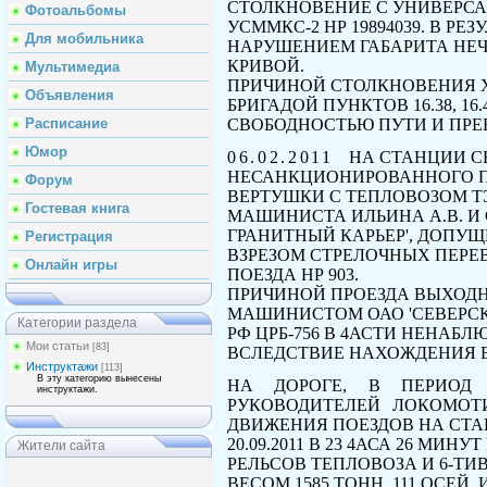
СТОЛКНОВЕНИЕ С УНИВЕРС
Фотоальбомы
УСММКС-2
HP
19894039.
В РЕЗ
Для мобильника
НАРУШЕНИЕМ ГАБАРИТА НЕ
КРИВОЙ.
Мультимедиа
ПРИЧИНОЙ СТОЛКНОВЕНИЯ 
Объявления
БРИГАДОЙ ПУНКТОВ
16.38, 16
СВОБОДНОСТЬЮ ПУТИ И ПР
Расписание
Юмор
06.02.2011
НА СТАНЦИИ С
НЕСАНКЦИОНИРОВАННОГО П
Форум
ВЕРТУШКИ С ТЕПЛОВОЗОМ Т
Гостевая книга
МАШИНИСТА ИЛЬИНА
А.В.
И
ГРАНИТНЫЙ
КАРЬЕР',
ДОПУЩ
Регистрация
ВЗРЕЗОМ СТРЕЛОЧНЫХ ПЕРЕ
Онлайн игры
ПОЕЗДА
HP
903.
ПРИЧИНОЙ ПРОЕЗДА ВЫХОД
МАШИНИСТОМ ОАО 'СЕВЕРСК
Категории раздела
РФ
ЦРБ-756
В
4АСТИ НЕНАБЛЮ
Мои статьи
[83]
ВСЛЕДСТВИЕ НАХОЖДЕНИЯ 
Инструктажи
[113]
В эту категорию вынесены
НА ДОРОГЕ, В ПЕРИОД 
инструктажи.
РУКОВОДИТЕЛЕЙ ЛОКОМОТ
ДВИЖЕНИЯ ПОЕЗДОВ НА СТА
20.09.2011
В
23
4АСА 26 МИНУ
Жители сайта
РЕЛЬСОВ ТЕПЛОВОЗА И
6-ТИ
ВЕСОМ
1585
ТОНН,
111
ОСЕЙ, 