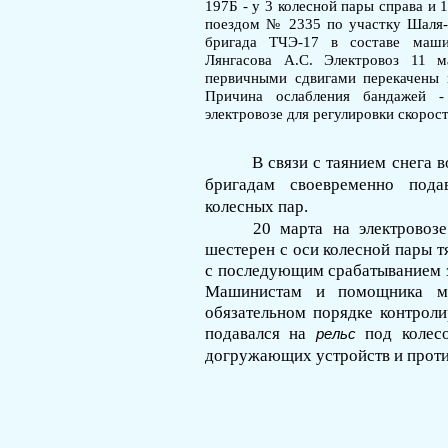
197Б - у 3 колесной пары справа и 
поездом № 2335 по участку Шаля-
бригада ТЧЭ-17 в составе маши
Лянгасова А.С. Электровоз 11 
первичными сдвигами перекачены
Причина ослабления бандажей -
электровозе для регулировки скорос
В связи с таянием снега 
бригадам своевременно пода
колесных пар.
20 марта на электрово
шесте­рен с оси колесной пары 
с по­следующим срабатыванием 
Ма­шинистам и помощника м
обязатель­ном порядке контрол
подавался на
под колес
рельс
догружающих уст­ройств и прот