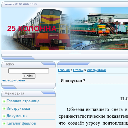
Четверг, 06.08.2026, 10:45
25 КОЛОННА
Главная
Поиск
Главная
»
Статьи
»
Инструктажи
Инструктаж 7
часы для сайта
Меню сайта
П
Главная страница
Инструктажи
Объемы выпавшего снега в
сред­нестатистические показател
Документы
что создаёт угрозу подтоплени
Каталог файлов