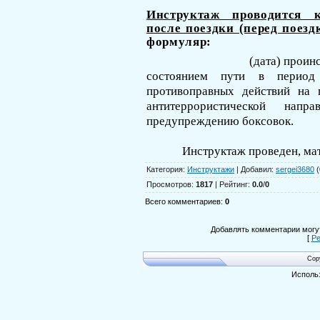
Инструктаж проводится к
после поездки (перед поезд
формуляр:
(дата) проин
состоянием пути в период 
противоправ­ных действий на
антитеррористиче­ской нап
предупреждению боксовок.
Инструктаж проведен, ма
Категория
:
Инструктажи
|
Добавил
:
sergei3680
(
Просмотров
:
1817
|
Рейтинг
:
0.0
/
0
Всего комментариев
:
0
Добавлять комментарии могут
[
Ре
Cop
Исполь