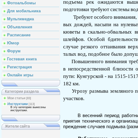
подъема рек ожидаются выше
Фотоальбомы
подготовки тре­буют системы во
Для мобильника
Требуют особого внимания, 
Мультимедиа
вых дождей, насыпи на нулевых
Объявления
кю­веты в скально-обвальных 
Расписание
шлей­фов. Особой бдительност
Юмор
случае рез­кого оттаивания ве
Форум
талых вод, по­добное было допу
Гостевая книга
Повышенного внимания треб
Регистрация
в непосредственной близости 
Онлайн игры
пути: Кунгурской - на 1515-1517
182 км.
Угрозу размыва земляного п
Категории раздела
участков.
Мои статьи
[83]
Инструктажи
[113]
В эту категорию вынесены
инструктажи.
В весенний период работн
приятия технического и организац
Жители сайта
преждение случаев подмыва (разм