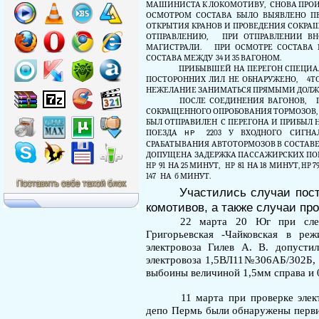
МАШИНИСТА К ЛОКОМОТИВУ,
СНОВА ПРОИ
ОСМОТРОМ СОСТАВА БЫЛО ВЫЯВЛЕНО ПЕ
ОТКРЫТИЯ КРАНОВ И ПРОВЕДЕНИЯ СОКРАЩ
ОТПРАВЛЕНИЮ,
ПРИ ОТПРАВЛЕНИИ ВН
МАГИСТРАЛИ.
ПРИ ОСМОТРЕ СОСТАВА
СОСТАВА МЕЖДУ
34 И 35 ВАГОНОМ.
ПРИБЫВШЕЙ НА ПЕРЕГОН СПЕЦИА
ПОСТОРОННИХ ЛИЛ НЕ ОБНАРУЖЕНО,
4Т
НЕЖЕЛАНИЕ ЗАНИМАТЬСЯ ПРЯМЫМИ ДОЛ
ПОСЛЕ СОЕДИНЕНИЯ ВАГОНОВ,
СОКРАЩЕННОГО ОПРОБОВАНИЯ ТОРМОЗОВ,
БЫЛ ОТПРАВИЛЕН
С ПЕРЕГОНА И ПРИБЫЛ Н
ПОЕЗДА
2203 У ВХОДНОГО СИГН
HP
СРАБАТЫВАНИЯ АВТОТОРМОЗОВ В СОСТАВЕ
ДОПУЩЕНА ЗАДЕРЖКА ПАССАЖИРСКИХ ПОЕ
HP
91
НА 25 МИНУТ,
HP
81
НА 18
МИНУТ,
HP
7
147
НА
б МИНУТ.
Участились случаи пост
комотивов, а также случаи пр
22 марта 20 Юг при сле
Григорьевская -Чайковская в ре
электровоза Гилев А. В. допуст
электровоза 1,5ВЛ11№306АБ/302Б, в
выбоины величиной 1,5мм справа и 0
11 марта при проверке эле
депо Пермь были обнаружены перви