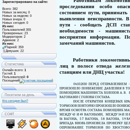
Работникам локомоти
Зарегистрировано на сайте:
просле­довании особо опа
Всего: 382
состоянием пути, принимать 
Новых за месяц: 0
Новых за неделю: 0
выявления неисправ­ности. 
Новых вчера: 0
Новых сегодня: 0
пути - сообщать ДСП ста
Из них:
Пользователей 355
необходимости - машинист
Проверенных: 23
восприятии информации. П
Модераторов: 2
Админов: 2
замечаний машинистов.
Из них:
Парней: 359
Девушек: 22
Работники локомотивны
Статистика
лиц в полосе отвода желез
Онлайн всего:
1
станциям или ДНЦ участка!
Гостей:
1
Пользователей:
0
Посещений
04.03.2010 ПЕРЕД ОТПРАВЛЕНИЕМ
ПРОИЗОШЛО ПОНИЖЕНИЕ ДАВЛЕНИЯ В ТО
ПОМОЩНИК МАШИНИСТА ХОЛОПОВ А. В.
Посетили за день
ВАГОНАМИ С ГОЛОВЫ СОСТАВА.
Кто сегодня был?
ПОСЛЕ ОТКРЫТИЯ КОНЦЕВЫХ КР
ТОРМОЗОВ ПОВТОРНО ПРОИЗОШЛО ПОНИЖЕ
ВРЕМЯ ОСМОТРА СОСТАВА ПОМОЩНИК МА
СОФТ
МЕЖДУ 43
И 49
ВАГОНАМИ,
МЕЖДУ 54 И 55
56
ВАГОНА,
5 7
ВАГОНА,
5 8
ВАГОНА,
5 9 
БРИГАДА ВНОВЬ ПРОИЗВЕЛА ПРОВЕРКУ Ц
ОПРОБОВАНИЕ ТОРМОЗОВ ПО ХВОСТОВ