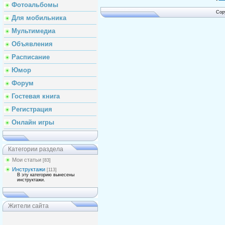
Фотоальбомы
Cop
Для мобильника
Мультимедиа
Объявления
Расписание
Юмор
Форум
Гостевая книга
Регистрация
Онлайн игры
Категории раздела
Мои статьи
[83]
Инструктажи
[113]
В эту категорию вынесены
инструктажи.
Жители сайта