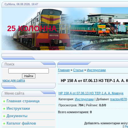
Суббота, 08.08.2026, 19:47
25 КОЛОННА
Главная
Поиск
Главная
»
Статьи
»
Инструктажи
НР 158 А от 07.06.13 НЗ ТЕР-1 А. А. 
часы для сайта
НР 158 А от 07.06.13 НЗ ТЕР-1 А. А. Кравчук
Меню сайта
Категория
:
Инструктажи
|
Добавил
:
tractov4878
Главная страница
Просмотров
:
784
|
Рейтинг
:
0.0
/
0
Инструктажи
Всего комментариев
:
0
Документы
Каталог файлов
Добавлять комментарии могут
[
Ре