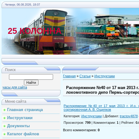
Четверг, 06.08.2026, 18:07
25 КОЛОННА
Главная
Поиск
Главная
»
Статьи
»
Инструктажи
Распоряжение №40 от 17 мая 2013 г
часы для сайта
локомотивного депо Пермь-сортир
Меню сайта
Распоряжение №40 от 17 мая 2013 г. И.о. 
Главная страница
сортировочная А. В. Ощепков
Категория
:
Инструктажи
|
Добавил
:
tractov4878
Инструктажи
Просмотров
:
799
|
Комментарии
:
1
|
Рейтинг
:
0.
Документы
Всего комментариев
:
0
Каталог файлов