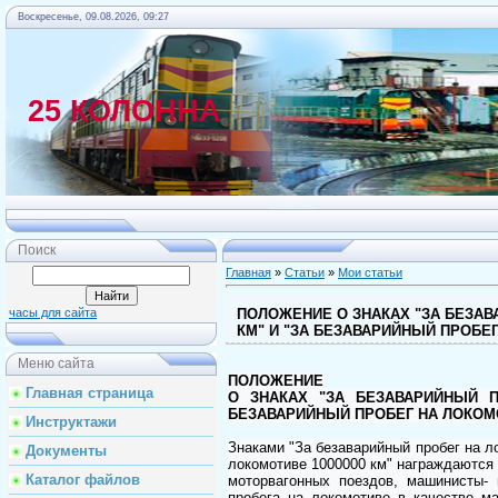
Воскресенье, 09.08.2026, 09:27
25 КОЛОННА
Главная
Поиск
Главная
»
Статьи
»
Мои статьи
ПОЛОЖЕНИЕ О ЗНАКАХ "ЗА БЕЗАВ
часы для сайта
КМ" И "ЗА БЕЗАВАРИЙНЫЙ ПРОБЕГ
Меню сайта
ПОЛОЖЕНИЕ
Главная страница
О ЗНАКАХ "ЗА БЕЗАВАРИЙНЫЙ П
БЕЗАВАРИЙНЫЙ ПРОБЕГ НА ЛОКОМО
Инструктажи
Знаками "За безаварийный пробег на л
Документы
локомотиве 1000000 км" награждаются
Каталог файлов
моторвагонных поездов, машинисты-
пробега на локомотиве в качестве м