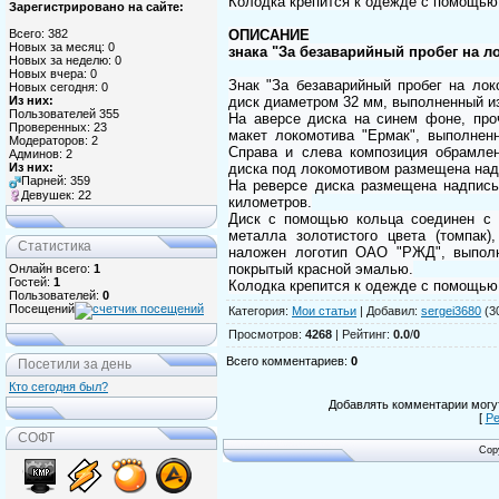
Колодка крепится к одежде с помощью
Зарегистрировано на сайте:
ОПИСАНИЕ
Всего: 382
Новых за месяц: 0
знака "За безаварийный пробег на л
Новых за неделю: 0
Новых вчера: 0
Знак "За безаварийный пробег на лок
Новых сегодня: 0
диск диаметром 32 мм, выполненный из
Из них:
Пользователей 355
На аверсе диска на синем фоне, пр
Проверенных: 23
макет локомотива "Ермак", выполненн
Модераторов: 2
Справа и слева композиция обрамле
Админов: 2
диска под локомотивом размещена надп
Из них:
Парней: 359
На реверсе диска размещена надпись
Девушек: 22
километров.
Диск с помощью кольца соединен с 
металла золотистого цвета (томпак)
Статистика
наложен логотип ОАО "РЖД", выполн
покрытый красной эмалью.
Онлайн всего:
1
Гостей:
1
Колодка крепится к одежде с помощью
Пользователей:
0
Посещений
Категория
:
Мои статьи
|
Добавил
:
sergei3680
(3
Просмотров
:
4268
|
Рейтинг
:
0.0
/
0
Всего комментариев
:
0
Посетили за день
Кто сегодня был?
Добавлять комментарии могут
[
Ре
СОФТ
Cop