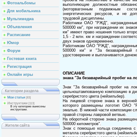
Фотоальбомы
выполняющие должностные обязанн
(моторвагонным подвижным сост
Для мобильника
энергетических ресурсов, и не до
трудовой дисциплины.
Мультимедиа
Работники ОАО "РЖД", награжденные
Объявления
500000 км", при награждении их знако
км" имеют право ношения только второ
Расписание
1,5 - 2 млн. км и награждении соотве
двух знаков одновременно.
Юмор
Работникам ОАО "РЖД", награжденным
500000 км" и "За безаварийный п
Форум
удостоверение и выплачивается денеж
Гостевая книга
Регистрация
ОПИСАНИЕ
Онлайн игры
знака "За безаварийный пробег на л
Знак "За безаварийный пробег на ло
Категории раздела
цельноштампованную композицию в диа
серебристого цвета (нейзильбер).
Мои статьи
[83]
На лицевой стороне знака в верхне
Инструктажи
[113]
которого размещены логотип ОАО "Р
В эту категорию вынесены
эмалью. В нижней части композиции 
инструктажи.
правой стороны лавровой ветвью.
На оборотной стороне знака размещен
500000 километров".
Жители сайта
Знак с помощью кольца соединена с
металла серебристого цвета (нейзильбе