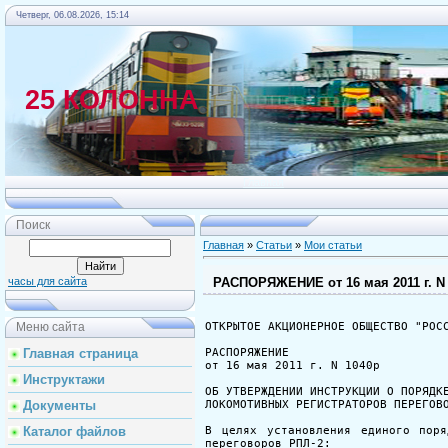
Четверг, 06.08.2026, 15:14
25 КОЛОННА
Главная
Поиск
Главная
»
Статьи
»
Мои статьи
РАСПОРЯЖЕНИЕ от 16 мая 2011 г. N
часы для сайта
ОТКРЫТОЕ АКЦИОНЕРНОЕ ОБЩЕСТВО "РОССИЙСКИЕ ЖЕЛЕЗНЫЕ ДОРОГИ"

РАСПОРЯЖЕНИЕ
от 16 мая 2011 г. N 1040р

ОБ УТВЕРЖДЕНИИ ИНСТРУКЦИИ О ПОРЯДКЕ ИСПОЛЬЗОВАНИЯ
ЛОКОМОТИВНЫХ РЕГИСТРАТОРОВ ПЕРЕГОВОРОВ РПЛ-2

В целях установления единого порядка использования локомотивных регистраторов переговоров РПЛ-2:
1. Утвердить прилагаемую Инструкцию о порядке использования локомотивных регистраторов переговоров РПЛ-2 (далее - Инструкция).
2. Начальникам железных дорог, первому заместителю начальника Дирекции тяги Мишину С.П., начальнику Дирекции по ремонту тягового подвижного состава Лубягову А.М. обеспечить доведение до сведения причастных работников утвержденную настоящим распоряжением Инструкцию и ее выполнение.
3. Признать утратившим силу с 1 июня 2011 г. распоряжение ОАО "РЖД" от 6 июля 2009 г. N 1429р "Об утверждении Технологической инструкции о порядке снятия, передачи и использования информации с использованием подсистемы автоматизированной записи, воспроизведения и хранения звуковых файлов локомотивного регистратора переговоров (РПЛ-2) в локомотивных депо ОАО "РЖД".
4. Первому заместителю начальника Дирекции тяги Мишину С.П., начальнику Дирекции по ремонту тягового подвижного состава Лубягову А.М., начальнику Департамента по организации, оплате и мотивации труда Саратову С.Ю. организовать в 2012 году разработку нормативов трудоемкости работ по снятию звуковых файлов с блока локомотивного регистратора на портативный компьютер и записи звуковых файлов в базу данных АСУТ.
5. Контроль за исполнением настоящего распоряжения оставляю за собой.

Вице-президент ОАО "РЖД"
А.В.ВОРОТИЛКИН





Утверждена
распоряжением ОАО "РЖД"
от 16 мая 2011 г. N 1040р

ИНСТРУКЦИЯ
О ПОРЯДКЕ ИСПОЛЬЗОВАНИЯ ЛОКОМОТИВНЫХ
РЕГИСТРАТОРОВ ПЕРЕГОВОРОВ РПЛ-2

1. Общие положения

1.1. Система автоматизированной записи, хранения и воспроизведения звуковых файлов локомотивного регистратора переговоров создана с целью контроля за выполнением установленного регламента переговоров при поездной и маневровой работе на инфраструктуре ОАО "РЖД", повышения качества расследования причин событий, связанных с нарушением безопасности движения, а также повышения уровня подготовки локомотивных бригад.
1.2. Локомотивные регистраторы переговоров РПЛ-2 и модифицированные РПЛ-2М2 предназначены для регистрации регламента служебных переговоров между членами локомотивной бригады и переговоров по поездной радиосвязи в процессе поездки, передачи и хранения на серверах Информационно-вычислительных центров (далее - ИВЦ), а также прослушивания звуковых файлов РПЛ в Автоматизированной системе управления локомотивным комплексом (АСУТ).
1.3. На рабочих местах работников, ответственных за запись в базы данных и прослушивание звуковых файлов РПЛ, должно использоваться специализированное программное обеспечение.
1.4. Требования настоящей Инструкции обязательны для работников эксплуатационных и ремонтных локомотивных депо, дирекций тяги и по ремонту тягового подвижного состава.

2. Порядок использования регистраторов переговоров РПЛ-2
с интегрированным модулем памяти

В разделе определен порядок использования локомотивных регистраторов, установленных на локомотивы в период 2008 - 2009, при использовании которых предусмотрена запись звуковых файлов РПЛ на серверы ИВЦ ремонтным персоналом при проведении технического обслуживания и текущих видов ремонта тягового подвижного состава.
2.1. Начальники ремонтных локомотивных депо, осуществляющих техническое обслуживание и текущий ремонт локомотивов, оборудованных регистраторами переговоров, своими приказами устанавливают:
- порядок технического обслуживания и ремонта локомотивных регистраторов с внесением соответствующих дополнений в технологическую документацию;
- порядок ведения и место хранения журнала "Техническое состояние РПЛ-2 и РПЛ-2М";
- персональную ответственность работников ремонтных локомотивных депо за сохранность оборудования регистраторов при нахождении локомотивов в ремонтных депо;
- работников, ответственных за своевременный съем звуковых файлов с локомотивных регистраторов, запись на серверы ИВЦ звуковых файлов РПЛ в ходе проведения технического обслуживания или текущих ремонтов локомотивов;
- порядок ведения отчетности.
2.2. При каждом заходе локомотивов на техническое обслуживание или ремонт назначенный работник ремонтного депо удостоверяется в исправности оборудования регистраторов, производит съем информации с локомотивного регистратора и далее в течение текущей рабочей смены производит запись звуковых файлов РПЛ на сервер ИВЦ.
2.3. В ремонтном локомотивном депо, осуществляющем обслуживание локомотивов, оборудованных регистраторами, ведется учет технического состояния локомотивных регистраторов в специальном журнале "Техническое состояние РПЛ-2 и РПЛ-2М", в котором регистрируется следующая информация: дата записи в журнале, серия ТПС, N ТПС, депо приписки ТПС, заводской N регистратора РПЛ, техническое состояние регистратора РПЛ и его оборудования, дата ремонта РПЛ (заполняется при выполнении ремонта), примечание (регистрация проведенных работ и т.д.). Разделы журнала могут включать в себя и дополнительные разделы, предусмотренные приказом по депо.
2.4. Ремонтные локомотивные депо должны быть обеспечены запасными, исправными и опломбированными в установленном порядке блоками РПЛ-2 и модулями микрофонов для замены снимаемых с локомотивов для периодического осмотра или по неисправности, а также запасом других комплектующих по нормам, но не менее 10% от общего количества устройств.
2.5. Ежемесячно главный инженер ремонтного локомотивного депо осуществляет проверку полноты и правильности ведения журнала "Техническое состояние РПЛ-2 и РПЛ-2М" с соответствующей отметкой.
2.6. Начальники эксплуатационных локомотивных депо своими приказами устанавливают:
- порядок взаимодействия с ремонтными локомотивными депо, осуществляющими запись звуковых файлов на серверы ИВЦ и техническое обслуживание регистраторов;
- порядок приемки локомотивов, оборудованных регистраторами, локомотивными бригадами в депо или пр
Меню сайта
Главная страница
Инструктажи
Документы
Каталог файлов