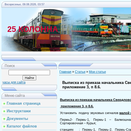
Воскресенье, 09.08.2026, 03:57
25 КОЛОННА
Главная
Поиск
Главная
»
Статьи
»
Мои статьи
Выписка из приказа начальника Све
часы для сайта
приложение 3, п 8.6.
Меню сайта
Выписка из приказа начальника Свердловско
Главная страница
приложение 3, п 8.6.
Инструктажи
Установить
подачу звуковых сигналов
малой 
Документы
Пермь2- Пермь-1, Пермь-1 – Балмошная
Сортировочная – Курья;
Каталог файлов
станциях
: Пермь-1, Пермь-2, Пермь-Сор