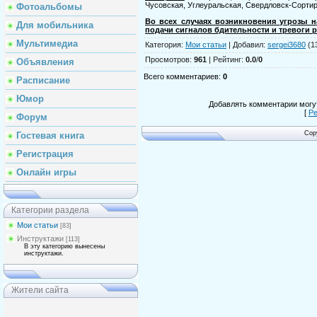
Чусовская, Углеуральская, Свердловск-Сорти
Фотоальбомы
Во всех случаях возникновения угрозы н
Для мобильника
подачи сигналов бдительности и тревоги 
Мультимедиа
Категория
:
Мои статьи
|
Добавил
:
sergei3680
(1
Просмотров
:
961
|
Рейтинг
:
0.0
/
0
Объявления
Всего комментариев
:
0
Расписание
Юмор
Добавлять комментарии могут
[
Ре
Форум
Cop
Гостевая книга
Регистрация
Онлайн игры
Категории раздела
Мои статьи
[83]
Инструктажи
[113]
В эту категорию вынесены
инструктажи.
Жители сайта