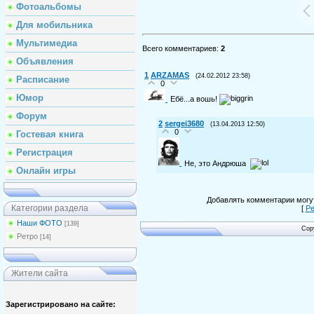
Фотоальбомы
Для мобильника
Мультимедиа
Всего комментариев
:
2
Объявления
1
ARZAMAS
(24.02.2012 23:58)
Расписание
0
Юмор
Ебё...а вошь!
Форум
2
sergei3680
(13.04.2013 12:50)
0
Гостевая книга
Регистрация
Не, это Андрюша
Онлайн игры
Добавлять комментарии могут
Категории раздела
[
Ре
Наши ФОТО
[139]
Cop
Ретро
[14]
Жители сайта
Зарегистрировано на сайте: