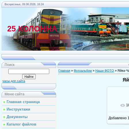
Воскресенье, 09.08.2026, 16:24
25 КОЛОННА
Главная
Поиск
Главная
»
Фотоальбом
»
Наши ФОТО
» Яйва-Ч
Яй
часы для сайта
Меню сайта
Главная страница
1
Инструктажи
Документы
Добавлено
1
Каталог файлов