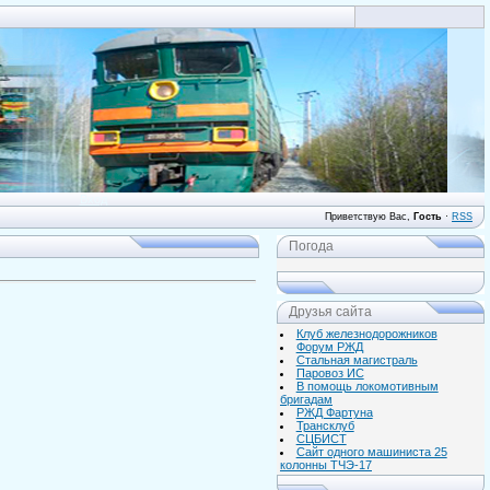
Вход
Приветствую Вас
,
Гость
·
RSS
Погода
Друзья сайта
Клуб железнодорожников
Форум РЖД
Стальная магистраль
Паровоз ИС
В помощь локомотивным
бригадам
РЖД Фартуна
Трансклуб
СЦБИСТ
Сайт одного машиниста 25
колонны ТЧЭ-17