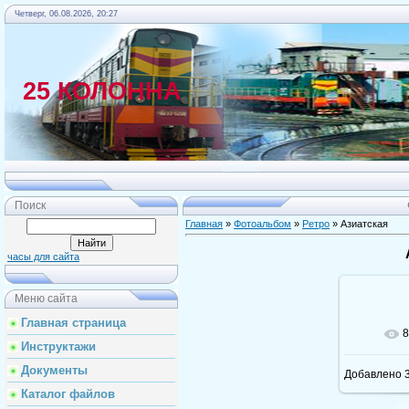
Четверг, 06.08.2026, 20:27
25 КОЛОННА
Главная
Поиск
Главная
»
Фотоальбом
»
Ретро
» Азиатская
часы для сайта
Меню сайта
Главная страница
8
Инструктажи
Документы
Добавлено
3
Каталог файлов