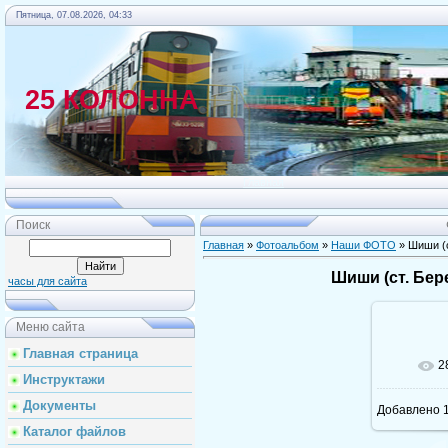
Пятница, 07.08.2026, 04:33
25 КОЛОННА
Главная
Поиск
Главная
»
Фотоальбом
»
Наши ФОТО
» Шиши (с
Шиши (ст. Бе
часы для сайта
Меню сайта
Главная страница
2
Инструктажи
Документы
Добавлено
1
Каталог файлов