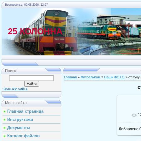
Воскресенье, 09.08.2026, 12:57
25 КОЛОННА
Главная
Поиск
Главная
»
Фотоальбом
»
Наши ФОТО
» ст.Куку
с
часы для сайта
Меню сайта
Главная страница
1
Инструктажи
Документы
Добавлено
0
Каталог файлов