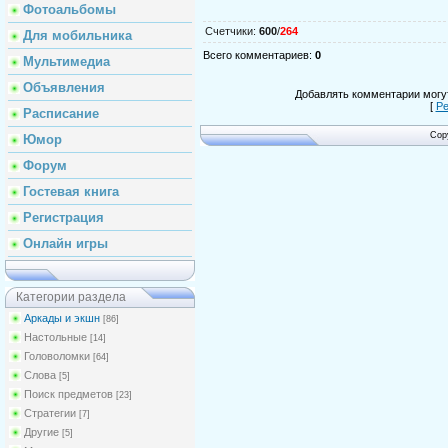
Фотоальбомы
Счетчики
:
600
/
264
Для мобильника
Всего комментариев
:
0
Мультимедиа
Объявления
Добавлять комментарии могут
[
Ре
Расписание
Cop
Юмор
Форум
Гостевая книга
Регистрация
Онлайн игры
Категории раздела
Аркады и экшн
[86]
Настольные
[14]
Головоломки
[64]
Слова
[5]
Поиск предметов
[23]
Стратегии
[7]
Другие
[5]