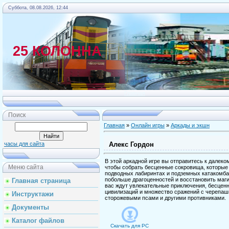
Суббота, 08.08.2026, 12:44
25 КОЛОННА
Главная
Поиск
Главная
»
Онлайн игры
»
Аркады и экшн
Алекс Гордон
часы для сайта
В этой аркадной игре вы отправитесь к далеко
Меню сайта
чтобы собрать бесценные сокровища, которые 
подводных лабиринтах и подземных катакомбах
побольше драгоценностей и восстановить маги
Главная страница
вас ждут увлекательные приключения, бесцен
цивилизаций и множество сражений с черепаш
Инструктажи
сторожевыми псами и другими противниками.
Документы
Каталог файлов
Скачать для
PC