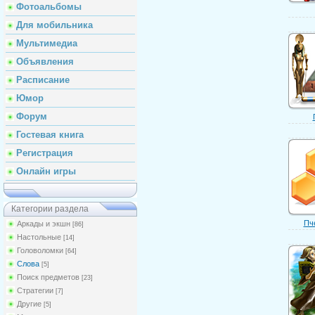
Фотоальбомы
Для мобильника
Мультимедиа
Объявления
Расписание
Юмор
Форум
Гостевая книга
Регистрация
Онлайн игры
Категории раздела
Пч
Аркады и экшн
[86]
Настольные
[14]
Головоломки
[64]
Слова
[5]
Поиск предметов
[23]
Стратегии
[7]
Другие
[5]