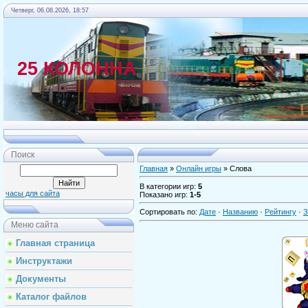
Четверг, 06.08.2026, 18:57
25 КОЛОННА
Главная
Поиск
Главная
»
Онлайн игры
» Слова
В категории игр
:
5
часы для сайта
Показано игр
:
1-5
Сортировать по
:
Дате
·
Названию
·
Рейтингу
·
З
Меню сайта
Главная страница
Инструктажи
Документы
Каталог файлов