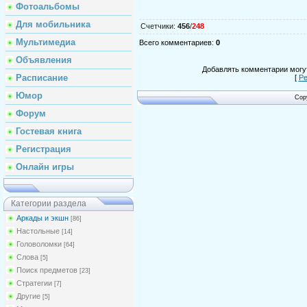
Фотоальбомы
Для мобильника
Счетчики
:
456
/
248
Мультимедиа
Всего комментариев
:
0
Объявления
Добавлять комментарии могут
Расписание
[
Ре
Юмор
Cop
Форум
Гостевая книга
Регистрация
Онлайн игры
Категории раздела
Аркады и экшн
[86]
Настольные
[14]
Головоломки
[64]
Слова
[5]
Поиск предметов
[23]
Стратегии
[7]
Другие
[5]