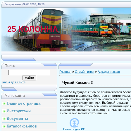
Воскресенье, 09.08.2026, 18:58
25 КОЛОННА
Главная
Поиск
Главная
»
Онлайн игры
»
Аркады и экшн
Чужой Космос 2
часы для сайта
Далекое будущее: к Земле приближается боев
Меню сайта
предстоит в одиночку бороться с противником
распоряжении истребитель нового поколения,
последнему слову техники. Выбирайте различ
Главная страница
своего корабля, стремясь найти оптимальную
вражеских звездолетов находятся части секре
Инструктажи
силы, и оно может стать вашим!
Документы
Каталог файлов
Скачать для
PC