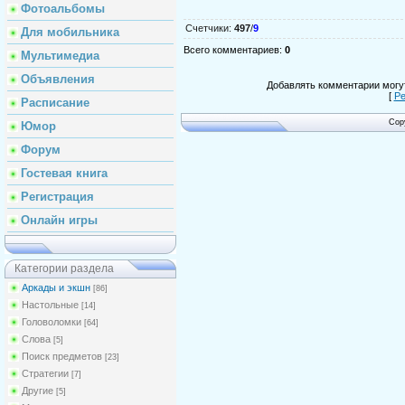
Фотоальбомы
Счетчики
:
497
/
9
Для мобильника
Всего комментариев
:
0
Мультимедиа
Объявления
Добавлять комментарии могут
[
Ре
Расписание
Cop
Юмор
Форум
Гостевая книга
Регистрация
Онлайн игры
Категории раздела
Аркады и экшн
[86]
Настольные
[14]
Головоломки
[64]
Слова
[5]
Поиск предметов
[23]
Стратегии
[7]
Другие
[5]