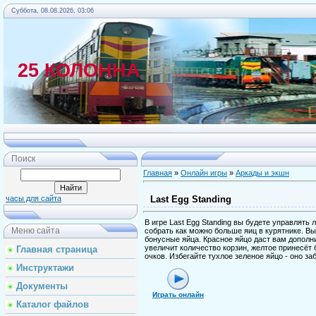
Суббота, 08.08.2026, 03:06
25 КОЛОННА
Главная
Поиск
Главная
»
Онлайн игры
»
Аркады и экшн
Last Egg Standing
часы для сайта
В игре Last Egg Standing вы будете управлять 
Меню сайта
собрать как можно больше яиц в курятнике. В
бонусные яйца. Красное яйцо даст вам дополн
увеличит количество корзин, желтое принесёт
Главная страница
очков. Избегайте тухлое зеленое яйцо - оно за
Инструктажи
Документы
Играть онлайн
Каталог файлов